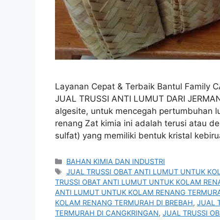
Layanan Cepat & Terbaik Bantul Family
JUAL TRUSSI ANTI LUMUT DARI JERMAN 
algesite, untuk mencegah pertumbuhan l
renang Zat kimia ini adalah terusi atau
sulfat) yang memiliki bentuk kristal kebir
Kategori
BAHAN KIMIA DAN INDUSTRI
Tag
JUAL TRUSSI OBAT ANTI LUMUT UNTUK K
TRUSSI OBAT ANTI LUMUT UNTUK KOLAM RE
ANTI LUMUT UNTUK KOLAM RENANG TERMURA
KOLAM RENANG TERMURAH DI BREBAH
,
JUAL 
TERMURAH DI CANGKRINGAN
,
JUAL TRUSSI O