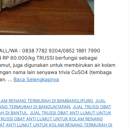
 CALL/WA : 0838 7782 9204/0852 1881 7990
RP 60.000/kg TRUSSI berfungsi sebagai
umut, juga digunakan untuk membirukan air kolam
 dengan nama lain senyawa trivia CuSO4 (tembaga
uan. …
Baca Selengkapnya
OLAM RENANG TERMURAH DI BAMBANGLIPURO
,
JUAL
NANG TERMURAH DI BANGUNTAPAN
,
JUAL TRUSSI OBAT
H DI BANTUL
,
JUAL TRUSSI OBAT ANTI LUMUT UNTUK
TRUSSI OBAT ANTI LUMUT UNTUK KOLAM RENANG
BAT ANTI LUMUT UNTUK KOLAM RENANG TERMURAH DI