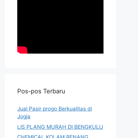
Pos-pos Terbaru
Jual Pasir progo Berkualitas di
Jogja
LIS PLANG MURAH DI BENGKULU
CHEMICAL KOLAM RENANG