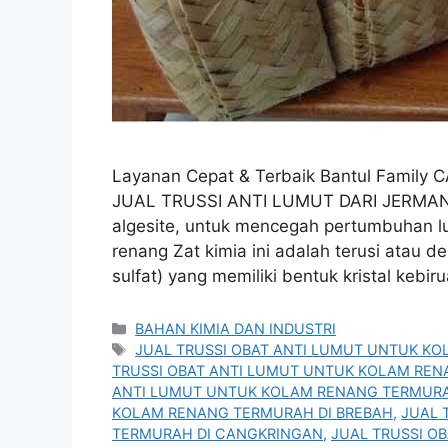
Layanan Cepat & Terbaik Bantul Family
JUAL TRUSSI ANTI LUMUT DARI JERMAN 
algesite, untuk mencegah pertumbuhan l
renang Zat kimia ini adalah terusi atau
sulfat) yang memiliki bentuk kristal kebir
Kategori
BAHAN KIMIA DAN INDUSTRI
Tag
JUAL TRUSSI OBAT ANTI LUMUT UNTUK K
TRUSSI OBAT ANTI LUMUT UNTUK KOLAM RE
ANTI LUMUT UNTUK KOLAM RENANG TERMURA
KOLAM RENANG TERMURAH DI BREBAH
,
JUAL 
TERMURAH DI CANGKRINGAN
,
JUAL TRUSSI O