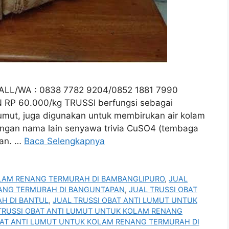
 CALL/WA : 0838 7782 9204/0852 1881 7990
RP 60.000/kg TRUSSI berfungsi sebagai
umut, juga digunakan untuk membirukan air kolam
 dengan nama lain senyawa trivia CuSO4 (tembaga
uan. …
Baca Selengkapnya
OLAM RENANG TERMURAH DI BAMBANGLIPURO
,
JUAL
NANG TERMURAH DI BANGUNTAPAN
,
JUAL TRUSSI OBAT
H DI BANTUL
,
JUAL TRUSSI OBAT ANTI LUMUT UNTUK
TRUSSI OBAT ANTI LUMUT UNTUK KOLAM RENANG
BAT ANTI LUMUT UNTUK KOLAM RENANG TERMURAH DI