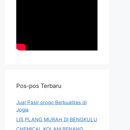
Pos-pos Terbaru
Jual Pasir progo Berkualitas di
Jogja
LIS PLANG MURAH DI BENGKULU
CHEMICAL KOLAM RENANG