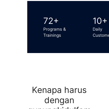
72+
10+
Programs &
Daily
Trainings
Custom
Kenapa harus
dengan