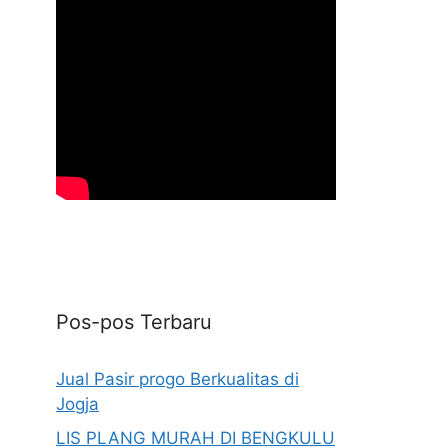
Pos-pos Terbaru
Jual Pasir progo Berkualitas di
Jogja
LIS PLANG MURAH DI BENGKULU