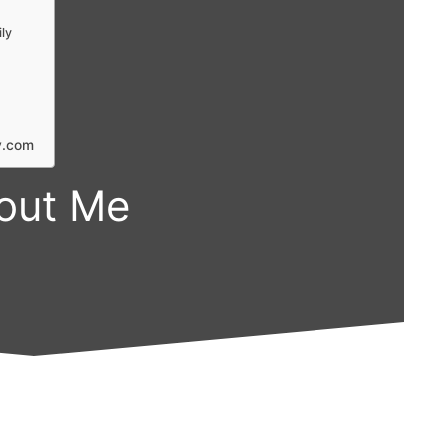
ly
y.com
out Me