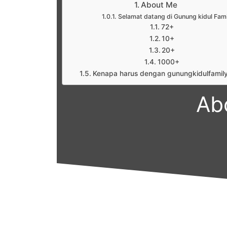
About Me
Selamat datang di Gunung kidul Fami
72+
10+
20+
1000+
Kenapa harus dengan gunungkidulfamil
Ab