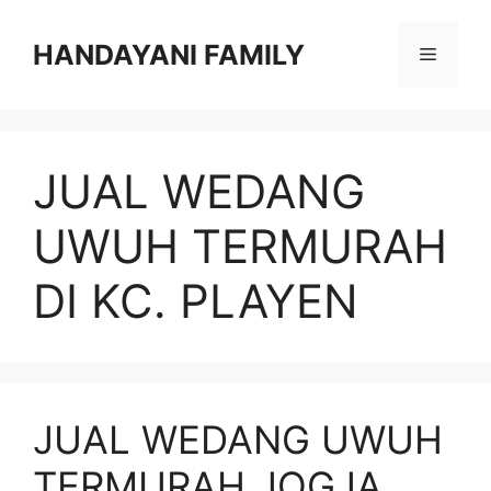
Langsung
ke
HANDAYANI FAMILY
Menu
isi
JUAL WEDANG
UWUH TERMURAH
DI KC. PLAYEN
JUAL WEDANG UWUH
TERMURAH JOGJA