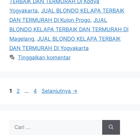
TERBAIK DAN TERMURAH DI Kodya
Yogyakarta
,
JUAL BLONDO KELAPA TERBAIK
DAN TERMURAH DI Kulon Progo
,
JUAL
BLONDO KELAPA TERBAIK DAN TERMURAH DI
Magelang
,
JUAL BLONDO KELAPA TERBAIK
DAN TERMURAH DI Yogyakarta
Tinggalkan komentar
Halaman
Halaman
Halaman
1
2
…
4
Selanjutnya
→
Cari
untuk: