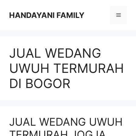
Langsung
ke
HANDAYANI FAMILY
Menu
isi
JUAL WEDANG
UWUH TERMURAH
DI BOGOR
JUAL WEDANG UWUH
TERMURAH JOGJA