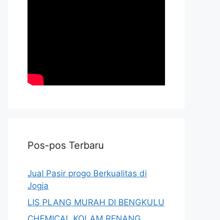
Pos-pos Terbaru
Jual Pasir progo Berkualitas di
Jogja
LIS PLANG MURAH DI BENGKULU
CHEMICAL KOLAM RENANG