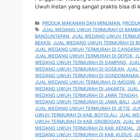
Uwuh Instan yang sangat praktis bisa di
Kategori
PRODUK MAKANAN DAN MINUMAN
,
PRODUK
Tag
JUAL WEDANG UWUH TERMURAH DI BAMB
BANGUNTAPAN
,
JUAL WEDANG UWUH TERMUR
BEKASI
,
JUAL WEDANG UWUH TERMURAH DI B
JUAL WEDANG UWUH TERMURAH DI CANGKRI
JUAL WEDANG UWUH TERMURAH DI DEPOK
,
J
WEDANG UWUH TERMURAH DI GAMPING
,
JUA
WEDANG UWUH TERMURAH DI GODEAN
,
JUAL
WEDANG UWUH TERMURAH DI GONDOMANAN
JUAL WEDANG UWUH TERMURAH DI IMOGIRI
,
WEDANG UWUH TERMURAH DI JAKARTA
,
JUAL
WEDANG UWUH TERMURAH DI JAWA TENGAH
,
WEDANG UWUH TERMURAH DI JAWA-BALI
,
JU
JUAL WEDANG UWUH TERMURAH DI JETIS
,
JU
UWUH TERMURAH DI KAB. BOYOLALI
,
JUAL WE
UWUH TERMURAH DI KAB. GROBOGAN
,
JUAL W
WEDANG UWUH TERMURAH DI KAB. KENDAL
,
J
WEDANG UWUH TERMURAH DI KAB. KUDUS
,
JU