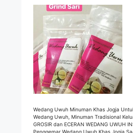
Wedang Uwuh Minuman Khas Jogja Untu
Wedang Uwuh, Minuman Tradisional Kel
GROSIR dan ECERAN WEDANG UWUH I
Penggemar Wedang Uwuh Khas Jogja Saa