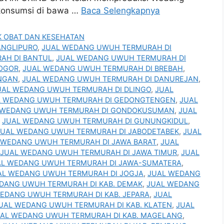
 konsumsi di bawa …
Baca Selengkapnya
 OBAT DAN KESEHATAN
ANGLIPURO
,
JUAL WEDANG UWUH TERMURAH DI
AH DI BANTUL
,
JUAL WEDANG UWUH TERMURAH DI
OGOR
,
JUAL WEDANG UWUH TERMURAH DI BREBAH
,
NGAN
,
JUAL WEDANG UWUH TERMURAH DI DANUREJAN
,
UAL WEDANG UWUH TERMURAH DI DLINGO
,
JUAL
L WEDANG UWUH TERMURAH DI GEDONGTENGEN
,
JUAL
 WEDANG UWUH TERMURAH DI GONDOKUSUMAN
,
JUAL
,
JUAL WEDANG UWUH TERMURAH DI GUNUNGKIDUL
,
JUAL WEDANG UWUH TERMURAH DI JABODETABEK
,
JUAL
 WEDANG UWUH TERMURAH DI JAWA BARAT
,
JUAL
JUAL WEDANG UWUH TERMURAH DI JAWA TIMUR
,
JUAL
AL WEDANG UWUH TERMURAH DI JAWA-SUMATERA
,
AL WEDANG UWUH TERMURAH DI JOGJA
,
JUAL WEDANG
DANG UWUH TERMURAH DI KAB. DEMAK
,
JUAL WEDANG
EDANG UWUH TERMURAH DI KAB. JEPARA
,
JUAL
UAL WEDANG UWUH TERMURAH DI KAB. KLATEN
,
JUAL
AL WEDANG UWUH TERMURAH DI KAB. MAGELANG
,