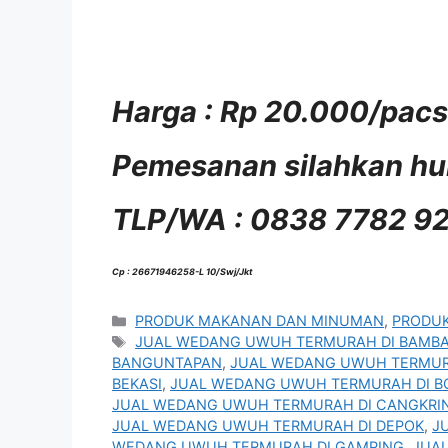
Harga : Rp 20.000/pacs 
Pemesanan silahkan hub
TLP/WA : 0838 7782 9
Cp : 26671946258-L 10/Swj/Jkt
Kategori
PRODUK MAKANAN DAN MINUMAN
,
PRODUK
Tag
JUAL WEDANG UWUH TERMURAH DI BAMB
BANGUNTAPAN
,
JUAL WEDANG UWUH TERMUR
BEKASI
,
JUAL WEDANG UWUH TERMURAH DI B
JUAL WEDANG UWUH TERMURAH DI CANGKRI
JUAL WEDANG UWUH TERMURAH DI DEPOK
,
J
WEDANG UWUH TERMURAH DI GAMPING
,
JUA