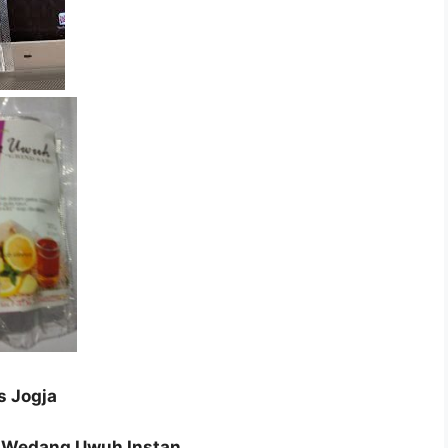
 Jogja
i Wedang Uwuh Instan