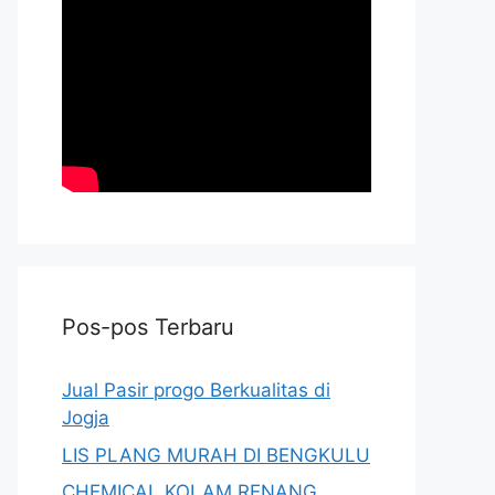
Pos-pos Terbaru
Jual Pasir progo Berkualitas di
Jogja
LIS PLANG MURAH DI BENGKULU
CHEMICAL KOLAM RENANG