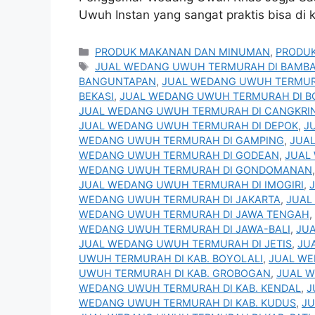
Uwuh Instan yang sangat praktis bisa di
Kategori
PRODUK MAKANAN DAN MINUMAN
,
PRODUK
Tag
JUAL WEDANG UWUH TERMURAH DI BAMB
BANGUNTAPAN
,
JUAL WEDANG UWUH TERMUR
BEKASI
,
JUAL WEDANG UWUH TERMURAH DI B
JUAL WEDANG UWUH TERMURAH DI CANGKRI
JUAL WEDANG UWUH TERMURAH DI DEPOK
,
J
WEDANG UWUH TERMURAH DI GAMPING
,
JUA
WEDANG UWUH TERMURAH DI GODEAN
,
JUAL
WEDANG UWUH TERMURAH DI GONDOMANAN
JUAL WEDANG UWUH TERMURAH DI IMOGIRI
,
WEDANG UWUH TERMURAH DI JAKARTA
,
JUAL
WEDANG UWUH TERMURAH DI JAWA TENGAH
,
WEDANG UWUH TERMURAH DI JAWA-BALI
,
JU
JUAL WEDANG UWUH TERMURAH DI JETIS
,
JU
UWUH TERMURAH DI KAB. BOYOLALI
,
JUAL WE
UWUH TERMURAH DI KAB. GROBOGAN
,
JUAL W
WEDANG UWUH TERMURAH DI KAB. KENDAL
,
J
WEDANG UWUH TERMURAH DI KAB. KUDUS
,
JU