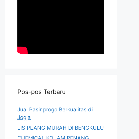
Pos-pos Terbaru
Jual Pasir progo Berkualitas di
Jogja
LIS PLANG MURAH DI BENGKULU
CHEMICAL KOLAM RENANG