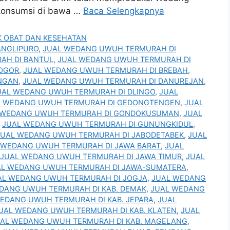
 konsumsi di bawa …
Baca Selengkapnya
 OBAT DAN KESEHATAN
ANGLIPURO
,
JUAL WEDANG UWUH TERMURAH DI
AH DI BANTUL
,
JUAL WEDANG UWUH TERMURAH DI
OGOR
,
JUAL WEDANG UWUH TERMURAH DI BREBAH
,
NGAN
,
JUAL WEDANG UWUH TERMURAH DI DANUREJAN
,
UAL WEDANG UWUH TERMURAH DI DLINGO
,
JUAL
L WEDANG UWUH TERMURAH DI GEDONGTENGEN
,
JUAL
 WEDANG UWUH TERMURAH DI GONDOKUSUMAN
,
JUAL
,
JUAL WEDANG UWUH TERMURAH DI GUNUNGKIDUL
,
JUAL WEDANG UWUH TERMURAH DI JABODETABEK
,
JUAL
 WEDANG UWUH TERMURAH DI JAWA BARAT
,
JUAL
JUAL WEDANG UWUH TERMURAH DI JAWA TIMUR
,
JUAL
AL WEDANG UWUH TERMURAH DI JAWA-SUMATERA
,
AL WEDANG UWUH TERMURAH DI JOGJA
,
JUAL WEDANG
DANG UWUH TERMURAH DI KAB. DEMAK
,
JUAL WEDANG
EDANG UWUH TERMURAH DI KAB. JEPARA
,
JUAL
UAL WEDANG UWUH TERMURAH DI KAB. KLATEN
,
JUAL
AL WEDANG UWUH TERMURAH DI KAB. MAGELANG
,