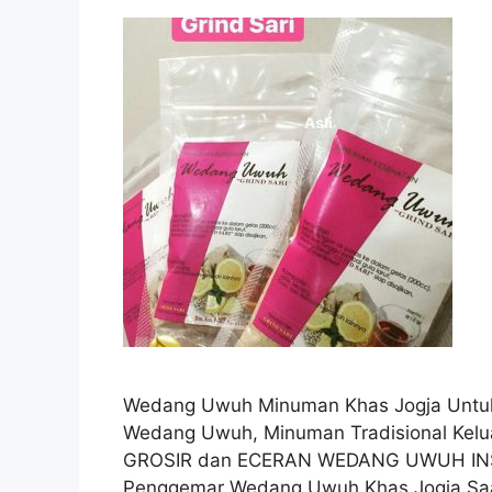
Wedang Uwuh Minuman Khas Jogja Untu
Wedang Uwuh, Minuman Tradisional Kel
GROSIR dan ECERAN WEDANG UWUH I
Penggemar Wedang Uwuh Khas Jogja Saa