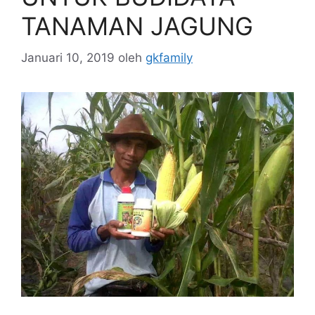
TANAMAN JAGUNG
Januari 10, 2019
oleh
gkfamily