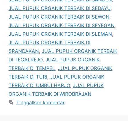
JUAL PUPUK ORGANIK TERBAIK DI SEDAYU
,
JUAL PUPUK ORGANIK TERBAIK DI SEWON
,
JUAL PUPUK ORGANIK TERBAIK DI SEYEGAN
,
JUAL PUPUK ORGANIK TERBAIK DI SLEMAN
,
JUAL PUPUK ORGANIK TERBAIK DI
SRANDAKAN
,
JUAL PUPUK ORGANIK TERBAIK
DI TEGALREJO
,
JUAL PUPUK ORGANIK
TERBAIK DI TEMPEL
,
JUAL PUPUK ORGANIK
TERBAIK DI TURI
,
JUAL PUPUK ORGANIK
TERBAIK DI UMBULHARJO
,
JUAL PUPUK
ORGANIK TERBAIK DI WIROBRAJAN
Tinggalkan komentar