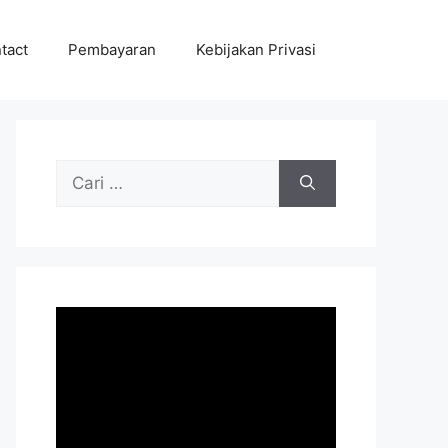
tact
Pembayaran
Kebijakan Privasi
Cari
untuk: