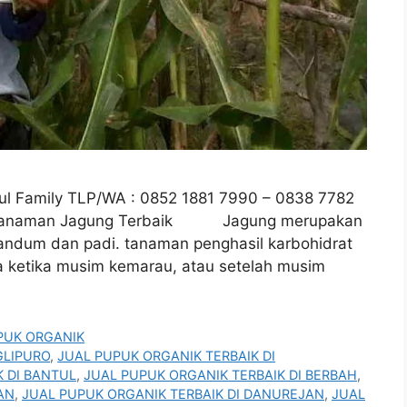
ul Family TLP/WA : 0852 1881 7990 – 0838 7782
k Tanaman Jagung Terbaik Jagung merupakan
andum dan padi. tanaman penghasil karbohidrat
a ketika musim kemarau, atau setelah musim
PUK ORGANIK
GLIPURO
,
JUAL PUPUK ORGANIK TERBAIK DI
K DI BANTUL
,
JUAL PUPUK ORGANIK TERBAIK DI BERBAH
,
AN
,
JUAL PUPUK ORGANIK TERBAIK DI DANUREJAN
,
JUAL