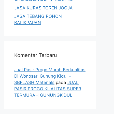
JASA KURAS TOREN JOGJA
JASA TEBANG POHON
BALIKPAPAN
Komentar Terbaru
Jual Pasir Progo Murah Berkualitas
Di Wonosari Gunung Kidul –
SBFLASH Materials
pada
JUAL
PASIR PROGO KUALITAS SUPER
TERMURAH GUNUNGKIDUL