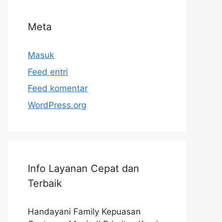
Meta
Masuk
Feed entri
Feed komentar
WordPress.org
Info Layanan Cepat dan
Terbaik
Handayani Family Kepuasan