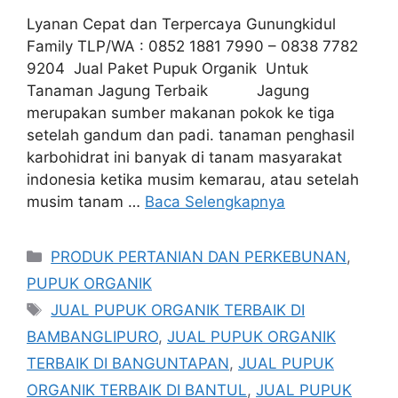
Lyanan Cepat dan Terpercaya Gunungkidul
Family TLP/WA : 0852 1881 7990 – 0838 7782
9204 Jual Paket Pupuk Organik Untuk
Tanaman Jagung Terbaik Jagung
merupakan sumber makanan pokok ke tiga
setelah gandum dan padi. tanaman penghasil
karbohidrat ini banyak di tanam masyarakat
indonesia ketika musim kemarau, atau setelah
musim tanam …
Baca Selengkapnya
Kategori
PRODUK PERTANIAN DAN PERKEBUNAN
,
PUPUK ORGANIK
Tag
JUAL PUPUK ORGANIK TERBAIK DI
BAMBANGLIPURO
,
JUAL PUPUK ORGANIK
TERBAIK DI BANGUNTAPAN
,
JUAL PUPUK
ORGANIK TERBAIK DI BANTUL
,
JUAL PUPUK