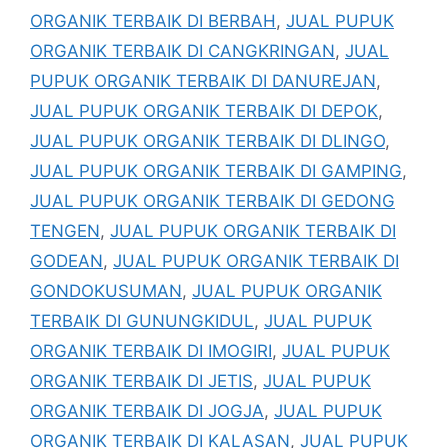
ORGANIK TERBAIK DI BERBAH
,
JUAL PUPUK
ORGANIK TERBAIK DI CANGKRINGAN
,
JUAL
PUPUK ORGANIK TERBAIK DI DANUREJAN
,
JUAL PUPUK ORGANIK TERBAIK DI DEPOK
,
JUAL PUPUK ORGANIK TERBAIK DI DLINGO
,
JUAL PUPUK ORGANIK TERBAIK DI GAMPING
,
JUAL PUPUK ORGANIK TERBAIK DI GEDONG
TENGEN
,
JUAL PUPUK ORGANIK TERBAIK DI
GODEAN
,
JUAL PUPUK ORGANIK TERBAIK DI
GONDOKUSUMAN
,
JUAL PUPUK ORGANIK
TERBAIK DI GUNUNGKIDUL
,
JUAL PUPUK
ORGANIK TERBAIK DI IMOGIRI
,
JUAL PUPUK
ORGANIK TERBAIK DI JETIS
,
JUAL PUPUK
ORGANIK TERBAIK DI JOGJA
,
JUAL PUPUK
ORGANIK TERBAIK DI KALASAN
,
JUAL PUPUK