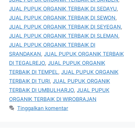
JUAL PUPUK ORGANIK TERBAIK DI SEDAYU
,
JUAL PUPUK ORGANIK TERBAIK DI SEWON
,
JUAL PUPUK ORGANIK TERBAIK DI SEYEGAN
,
JUAL PUPUK ORGANIK TERBAIK DI SLEMAN
,
JUAL PUPUK ORGANIK TERBAIK DI
SRANDAKAN
,
JUAL PUPUK ORGANIK TERBAIK
DI TEGALREJO
,
JUAL PUPUK ORGANIK
TERBAIK DI TEMPEL
,
JUAL PUPUK ORGANIK
TERBAIK DI TURI
,
JUAL PUPUK ORGANIK
TERBAIK DI UMBULHARJO
,
JUAL PUPUK
ORGANIK TERBAIK DI WIROBRAJAN
Tinggalkan komentar