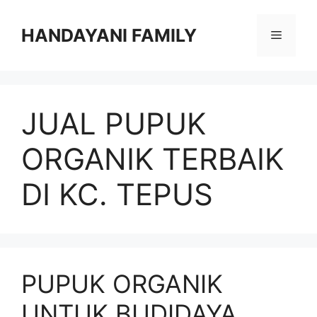
Langsung
ke
HANDAYANI FAMILY
Menu
isi
JUAL PUPUK
ORGANIK TERBAIK
DI KC. TEPUS
PUPUK ORGANIK
UNTUK BUDIDAYA