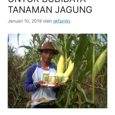
TANAMAN JAGUNG
Januari 10, 2019
oleh
gkfamily