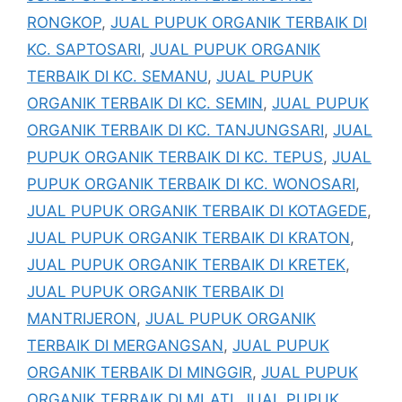
RONGKOP
,
JUAL PUPUK ORGANIK TERBAIK DI
KC. SAPTOSARI
,
JUAL PUPUK ORGANIK
TERBAIK DI KC. SEMANU
,
JUAL PUPUK
ORGANIK TERBAIK DI KC. SEMIN
,
JUAL PUPUK
ORGANIK TERBAIK DI KC. TANJUNGSARI
,
JUAL
PUPUK ORGANIK TERBAIK DI KC. TEPUS
,
JUAL
PUPUK ORGANIK TERBAIK DI KC. WONOSARI
,
JUAL PUPUK ORGANIK TERBAIK DI KOTAGEDE
,
JUAL PUPUK ORGANIK TERBAIK DI KRATON
,
JUAL PUPUK ORGANIK TERBAIK DI KRETEK
,
JUAL PUPUK ORGANIK TERBAIK DI
MANTRIJERON
,
JUAL PUPUK ORGANIK
TERBAIK DI MERGANGSAN
,
JUAL PUPUK
ORGANIK TERBAIK DI MINGGIR
,
JUAL PUPUK
ORGANIK TERBAIK DI MLATI
,
JUAL PUPUK