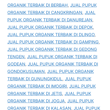
ORGANIK TERBAIK DI BERBAH
,
JUAL PUPUK
ORGANIK TERBAIK DI CANGKRINGAN
,
JUAL
PUPUK ORGANIK TERBAIK DI DANUREJAN
,
JUAL PUPUK ORGANIK TERBAIK DI DEPOK
,
JUAL PUPUK ORGANIK TERBAIK DI DLINGO
,
JUAL PUPUK ORGANIK TERBAIK DI GAMPING
,
JUAL PUPUK ORGANIK TERBAIK DI GEDONG
TENGEN
,
JUAL PUPUK ORGANIK TERBAIK DI
GODEAN
,
JUAL PUPUK ORGANIK TERBAIK DI
GONDOKUSUMAN
,
JUAL PUPUK ORGANIK
TERBAIK DI GUNUNGKIDUL
,
JUAL PUPUK
ORGANIK TERBAIK DI IMOGIRI
,
JUAL PUPUK
ORGANIK TERBAIK DI JETIS
,
JUAL PUPUK
ORGANIK TERBAIK DI JOGJA
,
JUAL PUPUK
ORGANIK TERBAIK DI KALASAN
,
JUAL PUPUK