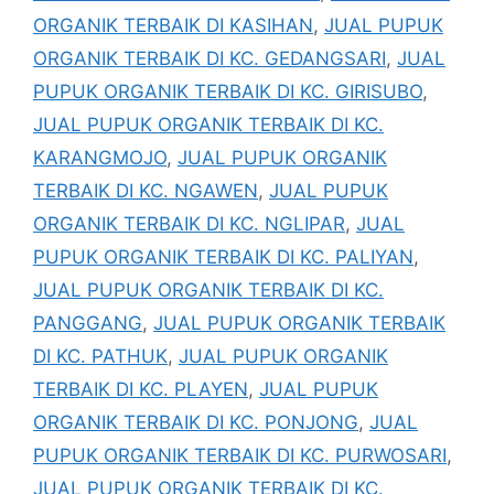
ORGANIK TERBAIK DI KASIHAN
,
JUAL PUPUK
ORGANIK TERBAIK DI KC. GEDANGSARI
,
JUAL
PUPUK ORGANIK TERBAIK DI KC. GIRISUBO
,
JUAL PUPUK ORGANIK TERBAIK DI KC.
KARANGMOJO
,
JUAL PUPUK ORGANIK
TERBAIK DI KC. NGAWEN
,
JUAL PUPUK
ORGANIK TERBAIK DI KC. NGLIPAR
,
JUAL
PUPUK ORGANIK TERBAIK DI KC. PALIYAN
,
JUAL PUPUK ORGANIK TERBAIK DI KC.
PANGGANG
,
JUAL PUPUK ORGANIK TERBAIK
DI KC. PATHUK
,
JUAL PUPUK ORGANIK
TERBAIK DI KC. PLAYEN
,
JUAL PUPUK
ORGANIK TERBAIK DI KC. PONJONG
,
JUAL
PUPUK ORGANIK TERBAIK DI KC. PURWOSARI
,
JUAL PUPUK ORGANIK TERBAIK DI KC.