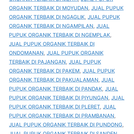
ORGANIK TERBAIK DI MOYUDAN
,
JUAL PUPUK
ORGANIK TERBAIK DI NGAGLIK
,
JUAL PUPUK
ORGANIK TERBAIK DI NGAMPILAN
,
JUAL
PUPUK ORGANIK TERBAIK DI NGEMPLAK
,
JUAL PUPUK ORGANIK TERBAIK DI
ONDOMANAN
,
JUAL PUPUK ORGANIK
TERBAIK DI PAJANGAN
,
JUAL PUPUK
ORGANIK TERBAIK DI PAKEM
,
JUAL PUPUK
ORGANIK TERBAIK DI PAKUALAMAN
,
JUAL
PUPUK ORGANIK TERBAIK DI PANDAK
,
JUAL
PUPUK ORGANIK TERBAIK DI PIYUNGAN
,
JUAL
PUPUK ORGANIK TERBAIK DI PLERET
,
JUAL
PUPUK ORGANIK TERBAIK DI PRAMBANAN
,
JUAL PUPUK ORGANIK TERBAIK DI PUNDONG
,
JUAL PUPUK ORGANIK TERBAIK DI SANDEN
,