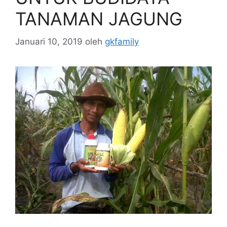
TANAMAN JAGUNG
Januari 10, 2019
oleh
gkfamily