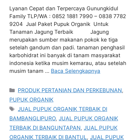
Lyanan Cepat dan Terpercaya Gunungkidul
Family TLP/WA : 0852 1881 7990 – 0838 7782
9204 Jual Paket Pupuk Organik Untuk
Tanaman Jagung Terbaik Jagung
merupakan sumber makanan pokok ke tiga
setelah gandum dan padi. tanaman penghasil
karbohidrat ini banyak di tanam masyarakat
indonesia ketika musim kemarau, atau setelah
musim tanam …
Baca Selengkapnya
Kategori
PRODUK PERTANIAN DAN PERKEBUNAN
,
PUPUK ORGANIK
Tag
JUAL PUPUK ORGANIK TERBAIK DI
BAMBANGLIPURO
,
JUAL PUPUK ORGANIK
TERBAIK DI BANGUNTAPAN
,
JUAL PUPUK
ORGANIK TERBAIK DI BANTUL
,
JUAL PUPUK