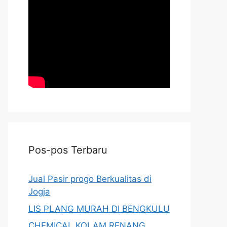
Pos-pos Terbaru
Jual Pasir progo Berkualitas di
Jogja
LIS PLANG MURAH DI BENGKULU
CHEMICAL KOLAM RENANG