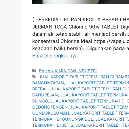
( TERSEDIA UKURAN KECIL & BESAR ) H
JERMAN TCCA Chlorine 90% TABLET Digun
dalam air tetap stabil, air menjadi bersih
konsentrasi Chlorine Ideal https://vapej
keadaan baik( bersih). Digunakan pada a
Baca Selengkapnya
Kategori
BAHAN KIMIA DAN INDUSTRI
Tag
JUAL KAPORIT TABLET TERMURAH DI BAMB
BANGUNTAPAN
,
JUAL KAPORIT TABLET TERMU
BREBAH
,
JUAL KAPORIT TABLET TERMURAH DI
DANUREJAN
,
JUAL KAPORIT TABLET TERMURAH
DLINGO
,
JUAL KAPORIT TABLET TERMURAH DI
GEDONGTENGEN
,
JUAL KAPORIT TABLET TER
GONDOKUSUMAN
,
JUAL KAPORIT TABLET TE
TERMURAH DI GUNUNGKIDUL
,
JUAL KAPORIT T
TERMURAH DI JETIS
,
JUAL KAPORIT TABLET T