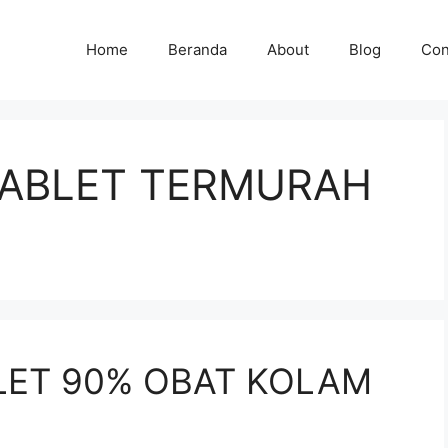
Home
Beranda
About
Blog
Con
TABLET TERMURAH
LET 90% OBAT KOLAM