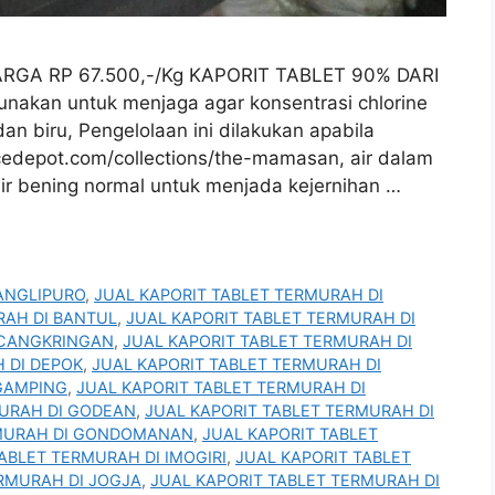
ARGA RP 67.500,-/Kg KAPORIT TABLET 90% DARI
akan untuk menjaga agar konsentrasi chlorine
 dan biru, Pengelolaan ini dilakukan apabila
uicedepot.com/collections/the-mamasan, air dalam
ir bening normal untuk menjada kejernihan …
ANGLIPURO
,
JUAL KAPORIT TABLET TERMURAH DI
RAH DI BANTUL
,
JUAL KAPORIT TABLET TERMURAH DI
 CANGKRINGAN
,
JUAL KAPORIT TABLET TERMURAH DI
 DI DEPOK
,
JUAL KAPORIT TABLET TERMURAH DI
 GAMPING
,
JUAL KAPORIT TABLET TERMURAH DI
MURAH DI GODEAN
,
JUAL KAPORIT TABLET TERMURAH DI
RMURAH DI GONDOMANAN
,
JUAL KAPORIT TABLET
ABLET TERMURAH DI IMOGIRI
,
JUAL KAPORIT TABLET
ERMURAH DI JOGJA
,
JUAL KAPORIT TABLET TERMURAH DI