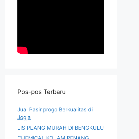
Pos-pos Terbaru
Jual Pasir progo Berkualitas di
Jogja
LIS PLANG MURAH DI BENGKULU
CHEMICAL KOLAM RENANG