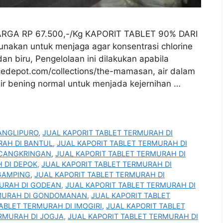
ARGA RP 67.500,-/Kg KAPORIT TABLET 90% DARI
akan untuk menjaga agar konsentrasi chlorine
 dan biru, Pengelolaan ini dilakukan apabila
uicedepot.com/collections/the-mamasan, air dalam
ir bening normal untuk menjada kejernihan …
ANGLIPURO
,
JUAL KAPORIT TABLET TERMURAH DI
RAH DI BANTUL
,
JUAL KAPORIT TABLET TERMURAH DI
 CANGKRINGAN
,
JUAL KAPORIT TABLET TERMURAH DI
 DI DEPOK
,
JUAL KAPORIT TABLET TERMURAH DI
 GAMPING
,
JUAL KAPORIT TABLET TERMURAH DI
MURAH DI GODEAN
,
JUAL KAPORIT TABLET TERMURAH DI
RMURAH DI GONDOMANAN
,
JUAL KAPORIT TABLET
ABLET TERMURAH DI IMOGIRI
,
JUAL KAPORIT TABLET
ERMURAH DI JOGJA
,
JUAL KAPORIT TABLET TERMURAH DI