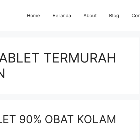
Home
Beranda
About
Blog
Con
TABLET TERMURAH
N
LET 90% OBAT KOLAM