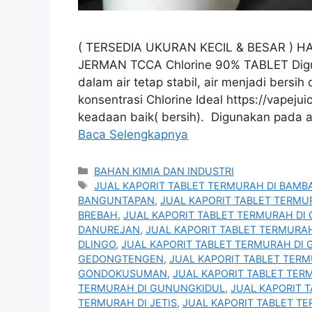
( TERSEDIA UKURAN KECIL & BESAR ) H
JERMAN TCCA Chlorine 90% TABLET Digun
dalam air tetap stabil, air menjadi bersih
konsentrasi Chlorine Ideal https://vapej
keadaan baik( bersih). Digunakan pada a
Baca Selengkapnya
Kategori
BAHAN KIMIA DAN INDUSTRI
Tag
JUAL KAPORIT TABLET TERMURAH DI BAMB
BANGUNTAPAN
,
JUAL KAPORIT TABLET TERMU
BREBAH
,
JUAL KAPORIT TABLET TERMURAH DI
DANUREJAN
,
JUAL KAPORIT TABLET TERMURAH
DLINGO
,
JUAL KAPORIT TABLET TERMURAH DI
GEDONGTENGEN
,
JUAL KAPORIT TABLET TER
GONDOKUSUMAN
,
JUAL KAPORIT TABLET TE
TERMURAH DI GUNUNGKIDUL
,
JUAL KAPORIT T
TERMURAH DI JETIS
,
JUAL KAPORIT TABLET T