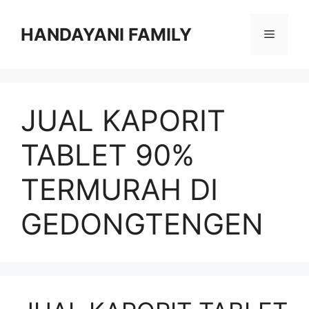
Langsung
ke
HANDAYANI FAMILY
Menu
isi
JUAL KAPORIT
TABLET 90%
TERMURAH DI
GEDONGTENGEN