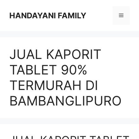
Langsung
ke
HANDAYANI FAMILY
Menu
isi
JUAL KAPORIT
TABLET 90%
TERMURAH DI
BAMBANGLIPURO