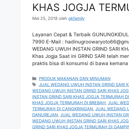
KHAS JOGJA TERM
Mei 25, 2018
oleh
gkfamily
Layanan Cepat & Terbaik GUNUNGKIDUL
7990 E-Mail :
hadinugroowaryoto66@gma
WEDANG UWUH INSTAN GRIND SARI KH
Khas Jogja Saat ini GRIND SARI telah m
praktis bisa di konsumsi di bawa kemana
Kategori
PRODUK MAKANAN DAN MINUMAN
Tag
JUAL WEDANG UWUH INSTAN GRIND SARI 
WEDANG UWUH INSTAN GRIND SARI KHAS JO
INSTAN GRIND SARI KHAS JOGJA TERMURAH D
KHAS JOGJA TERMURAH DI BREBAH
,
JUAL WED
TERMURAH DI CANGKRINGAN
,
JUAL WEDANG U
DANUREJAN
,
JUAL WEDANG UWUH INSTAN GRI
WEDANG UWUH INSTAN GRIND SARI KHAS JOG
GRIND SARI KHAS JOGJA TERMURAH DI GAMPI