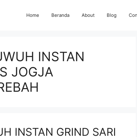
Home
Beranda
About
Blog
Con
UWUH INSTAN
AS JOGJA
REBAH
H INSTAN GRIND SARI