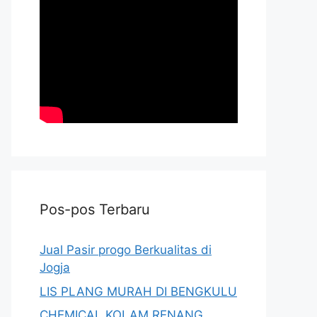
Pos-pos Terbaru
Jual Pasir progo Berkualitas di
Jogja
LIS PLANG MURAH DI BENGKULU
CHEMICAL KOLAM RENANG