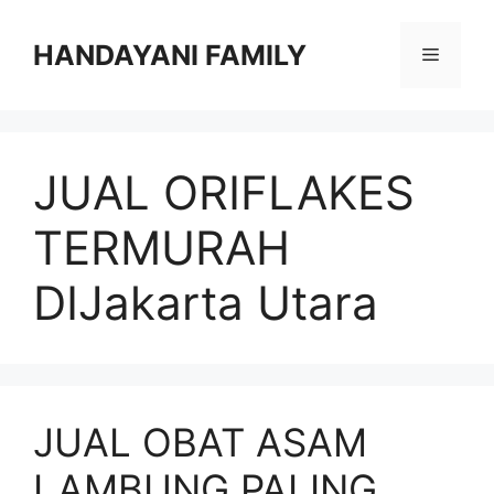
Langsung
ke
HANDAYANI FAMILY
Menu
isi
JUAL ORIFLAKES
TERMURAH
DIJakarta Utara
JUAL OBAT ASAM
LAMBUNG PALING