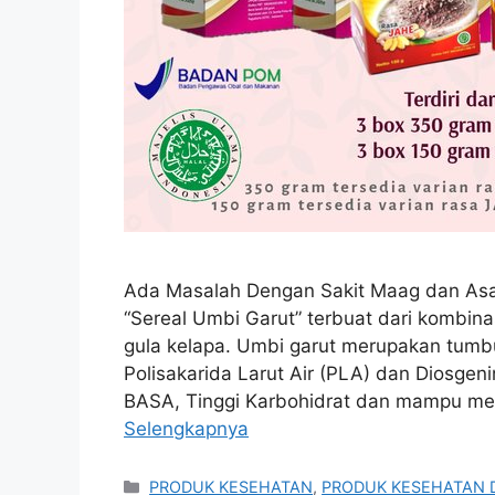
Ada Masalah Dengan Sakit Maag dan Asa
“Sereal Umbi Garut” terbuat dari kombin
gula kelapa. Umbi garut merupakan tu
Polisakarida Larut Air (PLA) dan Diosgen
BASA, Tinggi Karbohidrat dan mampu me
Selengkapnya
Kategori
PRODUK KESEHATAN
,
PRODUK KESEHATAN 