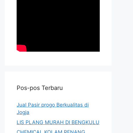
Pos-pos Terbaru
Jual Pasir progo Berkualitas di
Jogja
LIS PLANG MURAH DI BENGKULU
CHEMICAL KOLAM RENANG