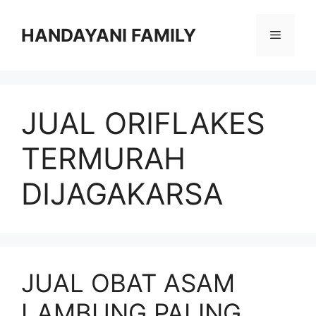
Langsung
ke
HANDAYANI FAMILY
Menu
isi
JUAL ORIFLAKES
TERMURAH
DIJAGAKARSA
JUAL OBAT ASAM
LAMBUNG PALING