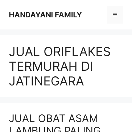
Langsung
ke
HANDAYANI FAMILY
Menu
isi
JUAL ORIFLAKES
TERMURAH DI
JATINEGARA
JUAL OBAT ASAM
LAMBUNG PALING