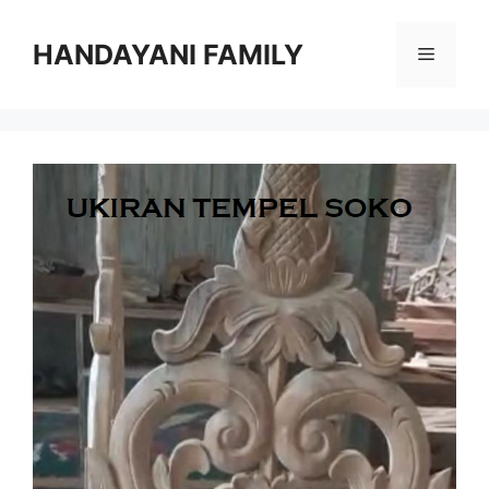
Langsung
ke
HANDAYANI FAMILY
Menu
isi