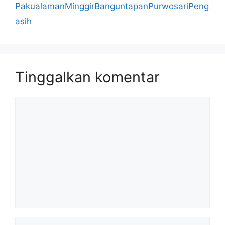
PakualamanMinggirBanguntapanPurwosariPeng
asih
Tinggalkan komentar
Komentar
Nama