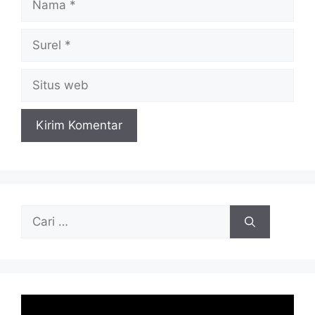
Surel
Situs
web
Cari
untuk: