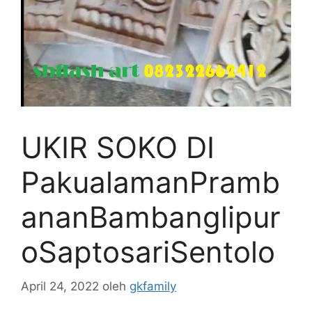
UKIR SOKO DI
PakualamanPramb
ananBambanglipur
oSaptosariSentolo
April 24, 2022
oleh
gkfamily