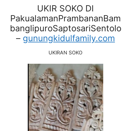
UKIR SOKO DI
PakualamanPrambananBam
banglipuroSaptosariSentolo
–
gunungkidulfamily.com
UKIRAN SOKO