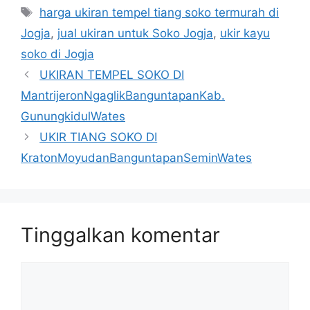
Tag
harga ukiran tempel tiang soko termurah di
Jogja
,
jual ukiran untuk Soko Jogja
,
ukir kayu
soko di Jogja
UKIRAN TEMPEL SOKO DI
MantrijeronNgaglikBanguntapanKab.
GunungkidulWates
UKIR TIANG SOKO DI
KratonMoyudanBanguntapanSeminWates
Tinggalkan komentar
Komentar