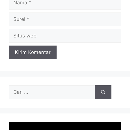
Surel
Situs
web
Cari
untuk: