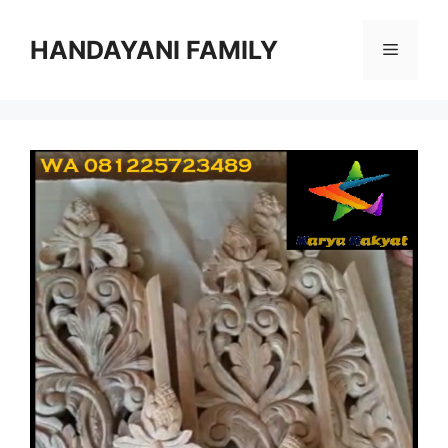
Langsung
ke
HANDAYANI FAMILY
Menu
isi