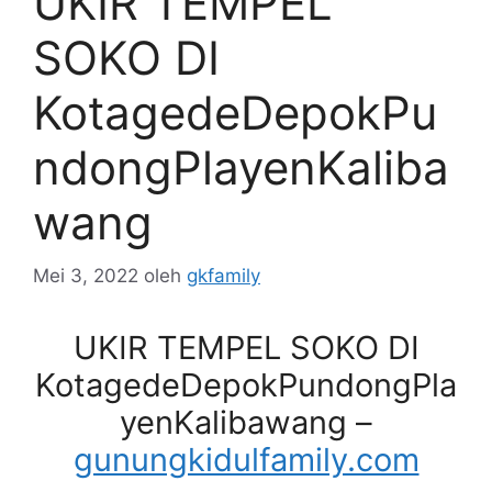
UKIR TEMPEL
SOKO DI
KotagedeDepokPu
ndongPlayenKaliba
wang
Mei 3, 2022
oleh
gkfamily
UKIR TEMPEL SOKO DI
KotagedeDepokPundongPla
yenKalibawang –
gunungkidulfamily.com