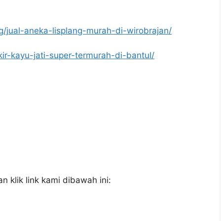
g/jual-aneka-lisplang-murah-di-wirobrajan/
kir-kayu-jati-super-termurah-di-bantul/
 klik link kami dibawah ini: