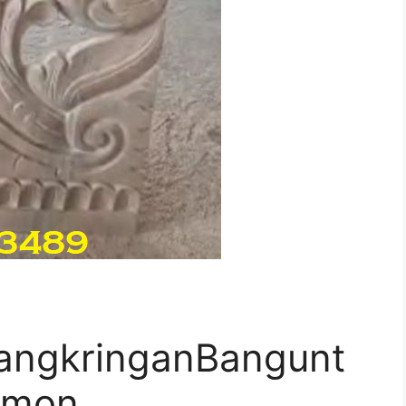
ngkringanBangunt
emon