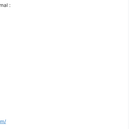
mal :
om/