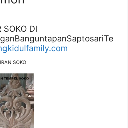
R SOKO DI
ganBanguntapanSaptosariTe
gkidulfamily.com
IRAN SOKO