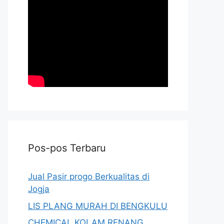
Pos-pos Terbaru
Jual Pasir progo Berkualitas di
Jogja
LIS PLANG MURAH DI BENGKULU
CHEMICAL KOLAM RENANG