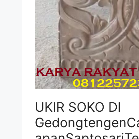
UKIR SOKO DI
GedongtengenCa
apanSaptosariT