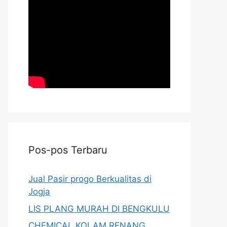
Pos-pos Terbaru
Jual Pasir progo Berkualitas di
Jogja
LIS PLANG MURAH DI BENGKULU
CHEMICAL KOLAM RENANG