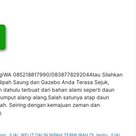
ngiWA 085218817990/083877829204Atau Silahkan
ipah Saung dan Gazebo Anda Terasa Sejuk,
ahulu terbuat dari bahan alami seperti daun
 rumput alang-alang.Salah satunya atap daun
gah. Seiring dengan kemajuan zaman dan
a
ong
,
JUAL WELIT DAUN NIPAH TERMURAH DI Jepitu
,
JUAL