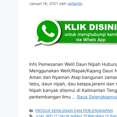
Januari 18, 2021
oleh
gkfamily
Info Pemesanan Welit Daun Nipah Hubu
Menggunakan Welit/Rapak/Kajang Daun N
Aman dan Nyaman Atap bangunan zaman d
tebu, daun nipah, dau kelapa,jerami dan
Nipah banyak ditemui di Kalimantan Ten
perkembangan Ilmu …
Baca Selengkapny
Kategori
PRODUK KERAJINAN DAN PERLENGKAPAN
Tag
JUAL WELIT DAUN NIPAH TERMURAH DI Bal