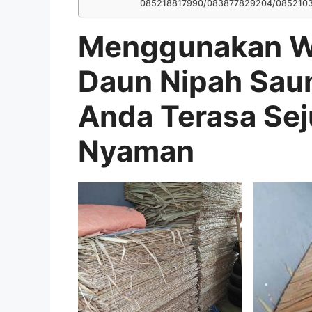
085218817990/083877829204/085210
Menggunakan We
Daun Nipah Sau
Anda Terasa Se
Nyaman