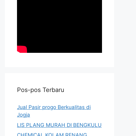
Pos-pos Terbaru
Jual Pasir progo Berkualitas di
Jogja
LIS PLANG MURAH DI BENGKULU
CHEMICAL KOLAM RENANG