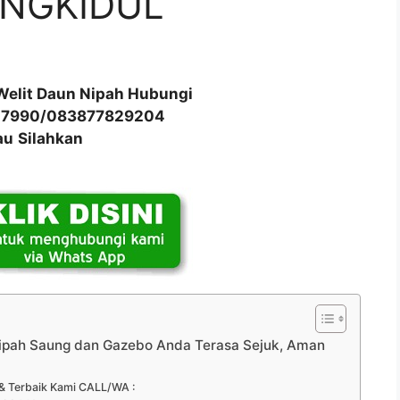
UNGKIDUL
Welit Daun Nipah Hubungi
17990/083877829204
au
Silahkan
ipah Saung dan Gazebo Anda Terasa Sejuk, Aman
& Terbaik Kami CALL/WA :