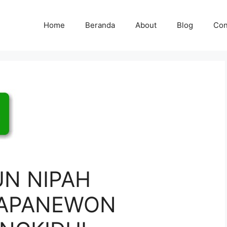
Home
Beranda
About
Blog
Con
UN NIPAH
KAPANEWON