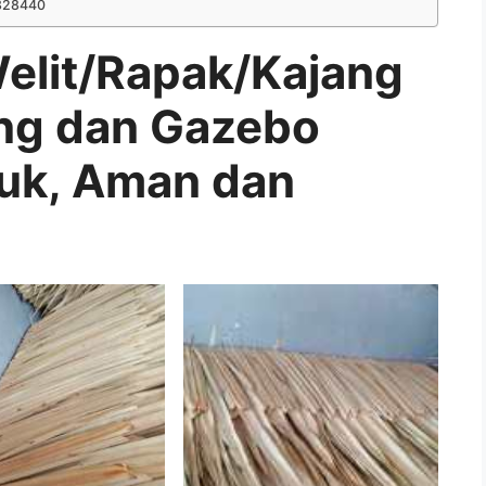
328440
lit/Rapak/Kajang
ng dan Gazebo
juk, Aman dan