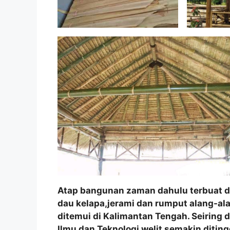
Atap bangunan zaman dahulu terbuat da
dau kelapa,jerami dan rumput alang-al
ditemui di Kalimantan Tengah. Seirin
Ilmu dan Teknologi welit semakin diting