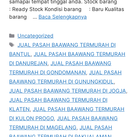
samapai tempat tinggal anda. Stock barang
: Ready Stock Kondisi barang : Baru Kualitas
barang …
Baca Selengkapnya
Kategori
Uncategorized
Tag
JUAL PASAH BAAWANG TERMURAH DI
BANTUL
,
JUAL PASAH BAAWANG TERMURAH
DI DANUREJAN
,
JUAL PASAH BAAWANG
TERMURAH DI GONDOMANAN
,
JUAL PASAH
BAAWANG TERMURAH DI GUNUNGKIDUL
,
JUAL PASAH BAAWANG TERMURAH DI JOGJA
,
JUAL PASAH BAAWANG TERMURAH DI
KLATEN
,
JUAL PASAH BAAWANG TERMURAH
DI KULON PROGO
,
JUAL PASAH BAAWANG
TERMURAH DI MAGELANG
,
JUAL PASAH
BAAWANG TERMURAH DI PAKUALAMAN
,