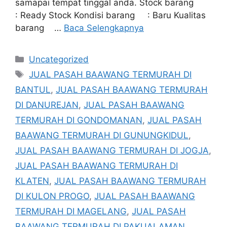
samapai tempat tinggal anda. Stock barang
: Ready Stock Kondisi barang : Baru Kualitas
barang …
Baca Selengkapnya
Kategori
Uncategorized
Tag
JUAL PASAH BAAWANG TERMURAH DI
BANTUL
,
JUAL PASAH BAAWANG TERMURAH
DI DANUREJAN
,
JUAL PASAH BAAWANG
TERMURAH DI GONDOMANAN
,
JUAL PASAH
BAAWANG TERMURAH DI GUNUNGKIDUL
,
JUAL PASAH BAAWANG TERMURAH DI JOGJA
,
JUAL PASAH BAAWANG TERMURAH DI
KLATEN
,
JUAL PASAH BAAWANG TERMURAH
DI KULON PROGO
,
JUAL PASAH BAAWANG
TERMURAH DI MAGELANG
,
JUAL PASAH
BAAWANG TERMURAH DI PAKUALAMAN
,