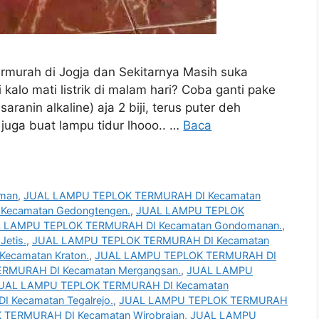
rmurah di Jogja dan Sekitarnya Masih suka
i kalo mati listrik di malam hari? Coba ganti pake
aranin alkaline) aja 2 biji, terus puter deh
juga buat lampu tidur lhooo.. …
Baca
man
,
JUAL LAMPU TEPLOK TERMURAH DI Kecamatan
ecamatan Gedongtengen.
,
JUAL LAMPU TEPLOK
 LAMPU TEPLOK TERMURAH DI Kecamatan Gondomanan.
,
etis.
,
JUAL LAMPU TEPLOK TERMURAH DI Kecamatan
ecamatan Kraton.
,
JUAL LAMPU TEPLOK TERMURAH DI
RMURAH DI Kecamatan Mergangsan.
,
JUAL LAMPU
UAL LAMPU TEPLOK TERMURAH DI Kecamatan
Kecamatan Tegalrejo.
,
JUAL LAMPU TEPLOK TERMURAH
TERMURAH DI Kecamatan Wirobrajan
,
JUAL LAMPU