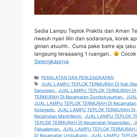
Sedia Lampu Teplok Praktis dan Aman Te
riweuh nyari lilin dan sodaranya, korek ap
ginian atuuhh.. Cuma pake batre aja (aku s
langsung teraaaang 1 ruangan..
Cocok 
Selengkapnya
Kategori
PERALATAN DAN PERLENGKAPAN
Tag
JUAL LAMPU TEPLOK TERMURAH DI Kab.Sle
Danurejan.
,
JUAL LAMPU TEPLOK TERMURAH DI K
TERMURAH DI Kecamatan Gondokusuman.
,
JUAL
JUAL LAMPU TEPLOK TERMURAH DI Kecamatan J
Kotagede.
,
JUAL LAMPU TEPLOK TERMURAH DI K
Kecamatan Mantrijeron.
,
JUAL LAMPU TEPLOK TE
TEPLOK TERMURAH DI Kecamatan Ngampilan.
,
J
Pakualaman.
,
JUAL LAMPU TEPLOK TERMURAH DI 
DI Kecamatan Umbulharjo.
,
JUAL LAMPU TEPLOK 