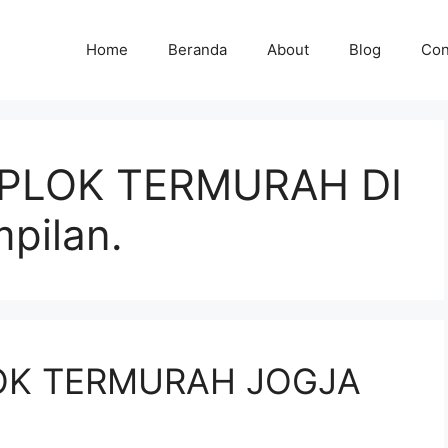
Home
Beranda
About
Blog
Con
PLOK TERMURAH DI
pilan.
OK TERMURAH JOGJA