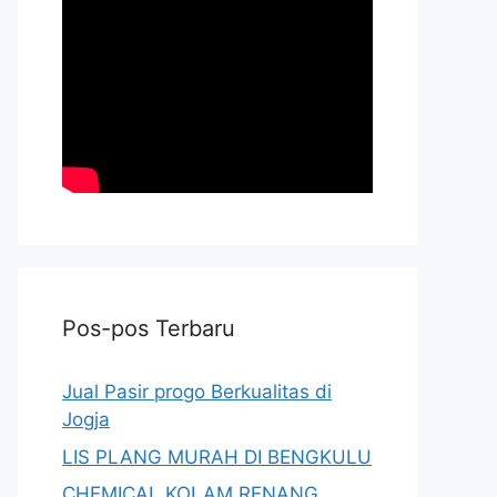
Pos-pos Terbaru
Jual Pasir progo Berkualitas di
Jogja
LIS PLANG MURAH DI BENGKULU
CHEMICAL KOLAM RENANG