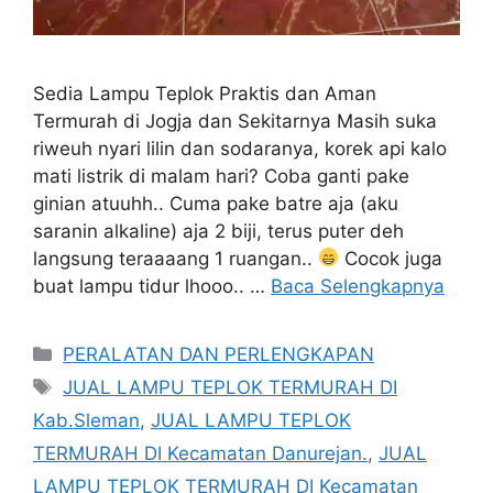
Sedia Lampu Teplok Praktis dan Aman
Termurah di Jogja dan Sekitarnya Masih suka
riweuh nyari lilin dan sodaranya, korek api kalo
mati listrik di malam hari? Coba ganti pake
ginian atuuhh.. Cuma pake batre aja (aku
saranin alkaline) aja 2 biji, terus puter deh
langsung teraaaang 1 ruangan..
Cocok juga
buat lampu tidur lhooo.. …
Baca Selengkapnya
Kategori
PERALATAN DAN PERLENGKAPAN
Tag
JUAL LAMPU TEPLOK TERMURAH DI
Kab.Sleman
,
JUAL LAMPU TEPLOK
TERMURAH DI Kecamatan Danurejan.
,
JUAL
LAMPU TEPLOK TERMURAH DI Kecamatan