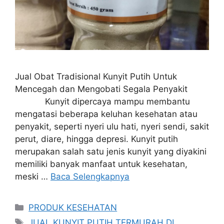
Jual Obat Tradisional Kunyit Putih Untuk
Mencegah dan Mengobati Segala Penyakit
Kunyit dipercaya mampu membantu
mengatasi beberapa keluhan kesehatan atau
penyakit, seperti nyeri ulu hati, nyeri sendi, sakit
perut, diare, hingga depresi. Kunyit putih
merupakan salah satu jenis kunyit yang diyakini
memiliki banyak manfaat untuk kesehatan,
meski …
Baca Selengkapnya
Kategori
PRODUK KESEHATAN
Tag
JUAL KUNYIT PUTIH TERMURAH DI