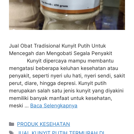
Jual Obat Tradisional Kunyit Putih Untuk
Mencegah dan Mengobati Segala Penyakit
Kunyit dipercaya mampu membantu
mengatasi beberapa keluhan kesehatan atau
penyakit, seperti nyeri ulu hati, nyeri sendi, sakit
perut, diare, hingga depresi. Kunyit putih
merupakan salah satu jenis kunyit yang diyakini
memiliki banyak manfaat untuk kesehatan,
meski …
Baca Selengkapnya
Kategori
PRODUK KESEHATAN
Tag
JUAL KUNYIT PUTIH TERMURAH DI