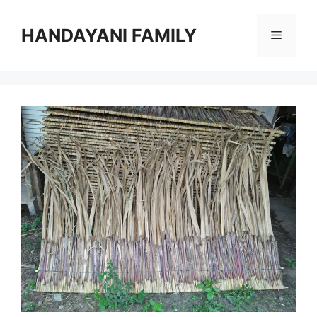
Langsung
ke
HANDAYANI FAMILY
Menu
isi