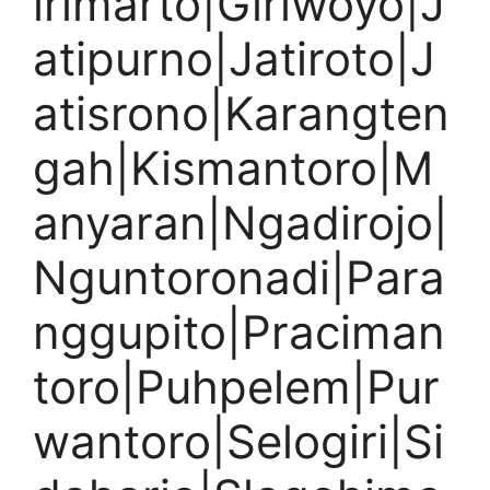
irimarto|Giriwoyo|J
atipurno|Jatiroto|J
atisrono|Karangten
gah|Kismantoro|M
anyaran|Ngadirojo|
Nguntoronadi|Para
nggupito|Praciman
toro|Puhpelem|Pur
wantoro|Selogiri|Si