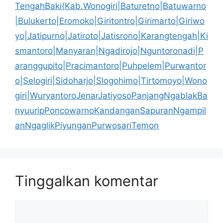
TengahBaki{Kab.Wonogiri|Baturetno|Batuwarno
|Bulukerto|Eromoko|Giritontro|Girimarto|Giriwo
yo|Jatipurno|Jatiroto|Jatisrono|Karangtengah|Ki
smantoro|Manyaran|Ngadirojo|Nguntoronadi|P
aranggupito|Pracimantoro|Puhpelem|Purwantor
o|Selogiri|Sidoharjo|Slogohimo|Tirtomoyo|Wono
giri|WuryantoroJenarJatiyosoPanjangNgablakBa
nyuuripPoncowarnoKandanganSapuranNgampil
anNgaglikPiyunganPurwosariTemon
Tinggalkan komentar
Komentar