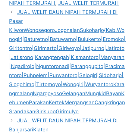
NIPAH TERMURAH
,
JUAL WELIT TERMURAH
JUAL WELIT DAUN NIPAH TERMURAH DI
Pasar
KliwonWonosegoroJogonalanSukoharjo{Kab.Wo
nogiri|Baturetno|Batuwarno|Bulukerto|Eromoko|
Giritontro|Girimarto|Giriwoyo|Jatipurno|Jatiroto
|Jatisrono|Karangtengah|Kismantoro|Manyaran
|Ngadirojo|Nguntoronadi|Paranggupito|Pracima
ntoro|Puhpelem|Purwantoro|Selogiri|Sidoharjo|
Slogohimo|Tirtomoyo|Wonogiri|WuryantoroKara
ngmalangNgargoyosoGelanganMungkidBayanK
ebumenParakanKertekMergangsanCangkringan
SrandakanGirisuboGirimulyo
JUAL WELIT DAUN NIPAH TERMURAH DI
BanjarsariKlaten