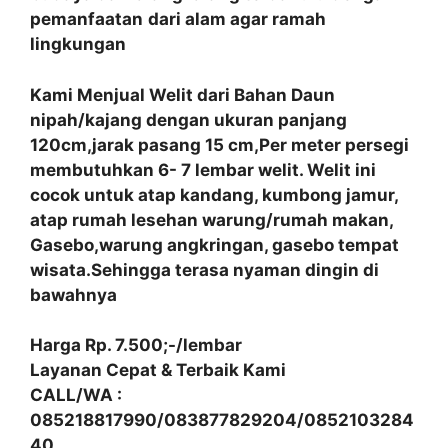
pemanfaatan
dari alam agar ramah
lingkungan
Kami Menjual Welit dari Bahan Daun
nipah/kajang dengan ukuran panjang
120cm,jarak pasang 15 cm,Per meter persegi
membutuhkan 6- 7 lembar welit. Welit ini
cocok untuk atap kandang, kumbong jamur,
atap rumah lesehan warung/rumah makan,
Gasebo,warung angkringan, gasebo tempat
wisata.Sehingga terasa nyaman dingin di
bawahnya
Harga Rp. 7.500;-/lembar
Layanan Cepat & Terbaik Kami
CALL/WA :
085218817990/083877829204/0852103284
40