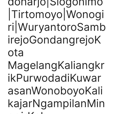
doharjo|Slogohimo
|Tirtomoyo|Wonogi
ri|WuryantoroSamb
irejoGondangrejoK
ota
MagelangKaliangkr
ikPurwodadiKuwar
asanWonoboyoKali
kajarNgampilanMin