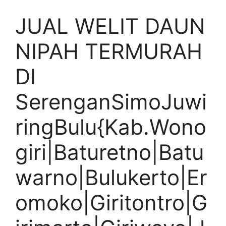
JUAL WELIT DAUN
NIPAH TERMURAH
DI
SerenganSimoJuwi
ringBulu{Kab.Wono
giri|Baturetno|Batu
warno|Bulukerto|Er
omoko|Giritontro|G