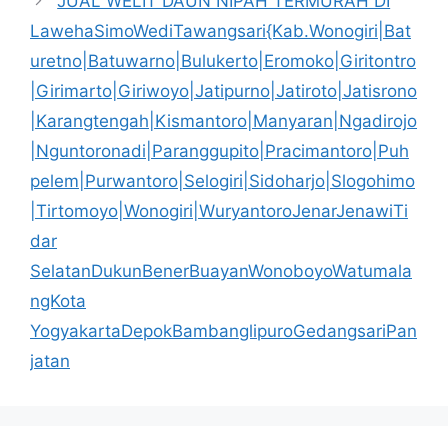
JUAL WELIT DAUN NIPAH TERMURAH DI
LawehaSimoWediTawangsari{Kab.Wonogiri|Bat
uretno|Batuwarno|Bulukerto|Eromoko|Giritontro
|Girimarto|Giriwoyo|Jatipurno|Jatiroto|Jatisrono
|Karangtengah|Kismantoro|Manyaran|Ngadirojo
|Nguntoronadi|Paranggupito|Pracimantoro|Puh
pelem|Purwantoro|Selogiri|Sidoharjo|Slogohimo
|Tirtomoyo|Wonogiri|WuryantoroJenarJenawiTi
dar
SelatanDukunBenerBuayanWonoboyoWatumala
ngKota
YogyakartaDepokBambanglipuroGedangsariPan
jatan