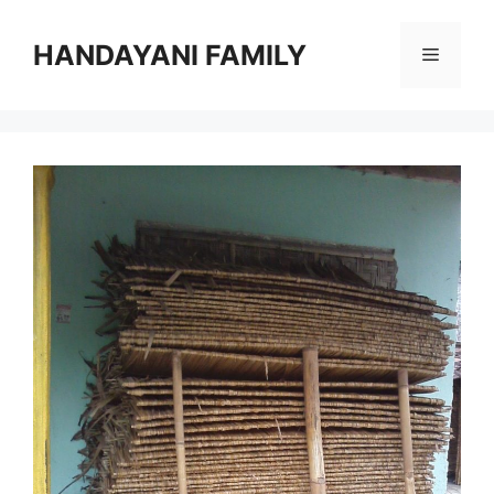
Langsung
ke
HANDAYANI FAMILY
Menu
isi