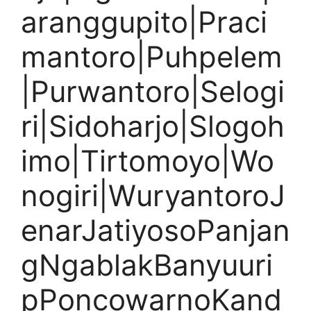
aranggupito|Praci
mantoro|Puhpelem
|Purwantoro|Selogi
ri|Sidoharjo|Slogoh
imo|Tirtomoyo|Wo
nogiri|WuryantoroJ
enarJatiyosoPanjan
gNgablakBanyuuri
pPoncowarnoKand