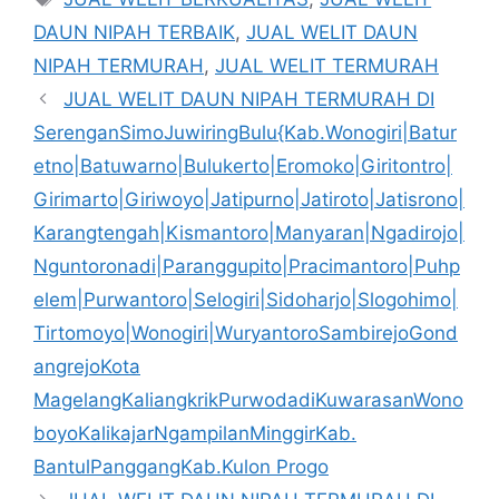
DAUN NIPAH TERBAIK
,
JUAL WELIT DAUN
NIPAH TERMURAH
,
JUAL WELIT TERMURAH
JUAL WELIT DAUN NIPAH TERMURAH DI
SerenganSimoJuwiringBulu{Kab.Wonogiri|Batur
etno|Batuwarno|Bulukerto|Eromoko|Giritontro|
Girimarto|Giriwoyo|Jatipurno|Jatiroto|Jatisrono|
Karangtengah|Kismantoro|Manyaran|Ngadirojo|
Nguntoronadi|Paranggupito|Pracimantoro|Puhp
elem|Purwantoro|Selogiri|Sidoharjo|Slogohimo|
Tirtomoyo|Wonogiri|WuryantoroSambirejoGond
angrejoKota
MagelangKaliangkrikPurwodadiKuwarasanWono
boyoKalikajarNgampilanMinggirKab.
BantulPanggangKab.Kulon Progo