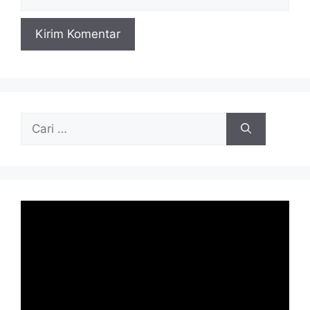
web
Cari
untuk: