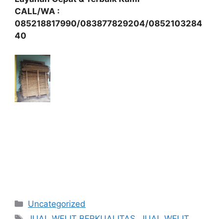
CALL/WA :
085218817990/083877829204/0852103284
40
Kategori
Uncategorized
Tag
JUAL WELIT BERKUALITAS
,
JUAL WELIT