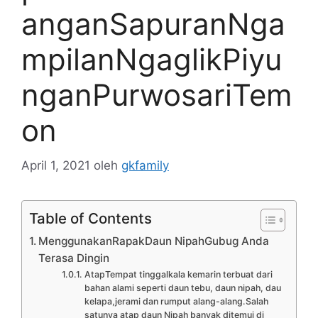
anganSapuranNga
mpilanNgaglikPiyu
nganPurwosariTem
on
April 1, 2021
oleh
gkfamily
Table of Contents
MenggunakanRapakDaun NipahGubug Anda
Terasa Dingin
AtapTempat tinggalkala kemarin terbuat dari
bahan alami seperti daun tebu, daun nipah, dau
kelapa,jerami dan rumput alang-alang.Salah
satunya atap daun Nipah banyak ditemui di