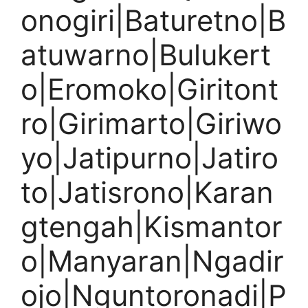
onogiri|Baturetno|B
atuwarno|Bulukert
o|Eromoko|Giritont
ro|Girimarto|Giriwo
yo|Jatipurno|Jatiro
to|Jatisrono|Karan
gtengah|Kismantor
o|Manyaran|Ngadir
ojo|Nguntoronadi|P