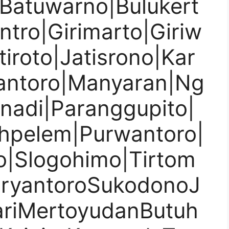
|Batuwarno|Bulukert
ntro|Girimarto|Giriw
tiroto|Jatisrono|Kar
antoro|Manyaran|Ng
onadi|Paranggupito|
hpelem|Purwantoro|
jo|Slogohimo|Tirtom
uryantoroSukodonoJ
riMertoyudanButuh