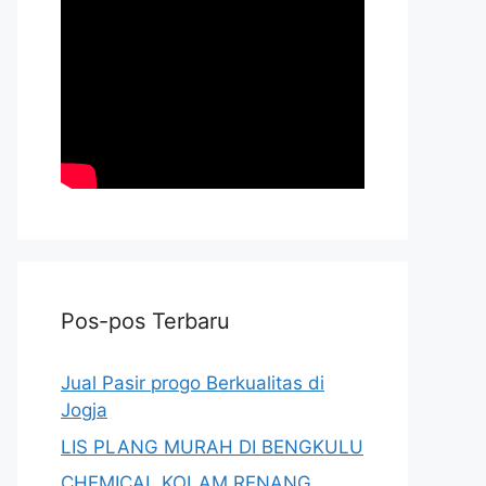
Pos-pos Terbaru
Jual Pasir progo Berkualitas di
Jogja
LIS PLANG MURAH DI BENGKULU
CHEMICAL KOLAM RENANG