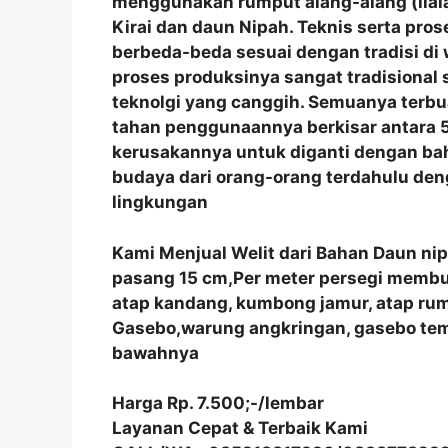
menggunakan rumput alang-alang (ilala
Kirai dan daun Nipah. Teknis serta p
berbeda-beda sesuai dengan tradisi di
proses produksinya sangat tradisional
teknolgi yang canggih. Semuanya terbu
tahan penggunaannya berkisar antara 5
kerusakannya untuk diganti dengan bah
budaya dari orang-orang terdahulu de
lingkungan
Kami Menjual Welit dari Bahan Daun ni
pasang 15 cm,Per meter persegi membutu
atap kandang, kumbong jamur, atap r
Gasebo,warung angkringan, gasebo tem
bawahnya
Harga Rp. 7.500;-/lembar
Layanan Cepat & Terbaik Kami