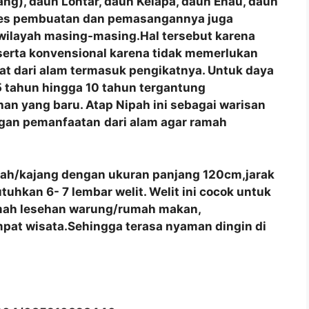
ng), daun Lontar, daun Kelapa, daun Enau, daun
roses pembuatan dan pemasangannya juga
 wilayah masing-masing.Hal tersebut karena
 serta konvensional karena tidak memerlukan
at dari alam termasuk pengikatnya. Untuk daya
 tahun hingga 10 tahun tergantung
an yang baru. Atap Nipah ini sebagai warisan
ngan pemanfaatan
dari alam agar ramah
pah/kajang dengan ukuran panjang 120cm,jarak
hkan 6- 7 lembar welit. Welit ini cocok untuk
umah lesehan warung/rumah makan,
pat wisata.Sehingga terasa nyaman dingin di