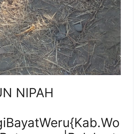
UN NIPAH
iBayatWeru{Kab.Wo