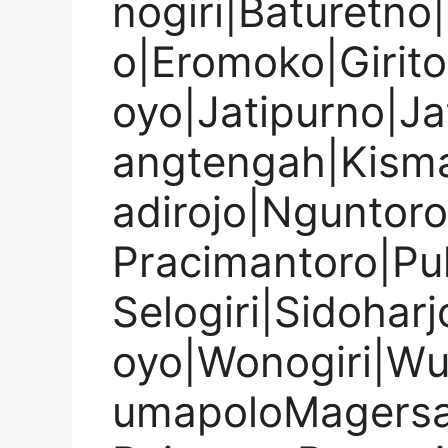
nogiri|Baturetno
o|Eromoko|Girito
oyo|Jatipurno|Ja
angtengah|Kism
adirojo|Nguntor
Pracimantoro|Pu
Selogiri|Sidohar
oyo|Wonogiri|W
umapoloMagersa