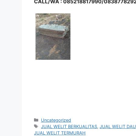
CALL/WA : 085218817990/083877829
Kategori
Uncategorized
Tag
JUAL WELIT BERKUALITAS
,
JUAL WELIT DAU
JUAL WELIT TERMURAH