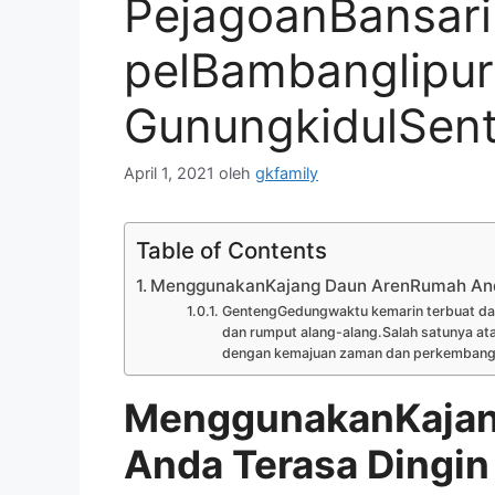
PejagoanBansari
pelBambanglipur
GunungkidulSent
April 1, 2021
oleh
gkfamily
Table of Contents
MenggunakanKajang Daun ArenRumah And
GentengGedungwaktu kemarin terbuat dari 
dan rumput alang-alang.Salah satunya ata
dengan kemajuan zaman dan perkembangan 
MenggunakanKajan
Anda Terasa Dingin