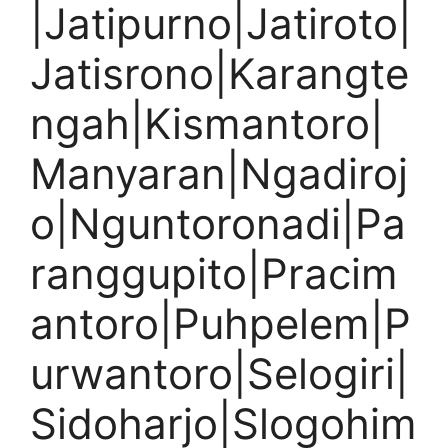
|Jatipurno|Jatiroto|
Jatisrono|Karangte
ngah|Kismantoro|
Manyaran|Ngadiroj
o|Nguntoronadi|Pa
ranggupito|Pracim
antoro|Puhpelem|P
urwantoro|Selogiri|
Sidoharjo|Slogohim