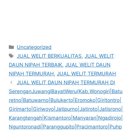
Kategori
Uncategorized
Tag
JUAL WELIT BERKUALITAS
,
JUAL WELIT
DAUN NIPAH TERBAIK
,
JUAL WELIT DAUN
NIPAH TERMURAH
,
JUAL WELIT TERMURAH
JUAL WELIT DAUN NIPAH TERMURAH DI
SerenganJuwangiBayatWeru{Kab.Wonogiri|Batu
retno|Batuwarno|Bulukerto|Eromoko|Giritontro|
Girimarto|Giriwoyo|Jatipurno|Jatiroto|Jatisrono|
Karangtengah|Kismantoro|Manyaran|Ngadirojo|
Nguntoronadi|Paranggupito|Pracimantoro|Puhp