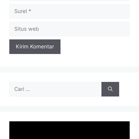
Surel
Situs
web
Cari
untuk: