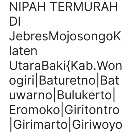
NIPAH TERMURAH
DI
JebresMojosongoK
laten
UtaraBaki{Kab.Won
ogiri|Baturetno|Bat
uwarno|Bulukerto|
Eromoko|Giritontro
|Girimarto|Giriwoyo