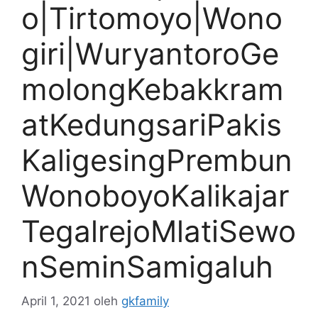
o|Tirtomoyo|Wono
giri|WuryantoroGe
molongKebakkram
atKedungsariPakis
KaligesingPrembun
WonoboyoKalikajar
TegalrejoMlatiSewo
nSeminSamigaluh
April 1, 2021
oleh
gkfamily