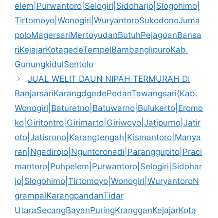
elem|Purwantoro|Selogiri|Sidoharjo|Slogohimo|
Tirtomoyo|Wonogiri|WuryantoroSukodonoJuma
poloMagersariMertoyudanButuhPejagoanBansa
riKejajarKotagedeTempelBambanglipuroKab.
GunungkidulSentolo
JUAL WELIT DAUN NIPAH TERMURAH DI
BanjarsariKarangdgedePedanTawangsari{Kab.
Wonogiri|Baturetno|Batuwarno|Bulukerto|Eromo
ko|Giritontro|Girimarto|Giriwoyo|Jatipurno|Jatir
oto|Jatisrono|Karangtengah|Kismantoro|Manya
ran|Ngadirojo|Nguntoronadi|Paranggupito|Praci
mantoro|Puhpelem|Purwantoro|Selogiri|Sidohar
jo|Slogohimo|Tirtomoyo|Wonogiri|WuryantoroN
grampalKarangpandanTidar
UtaraSecangBayanPuringKrangganKejajarKota