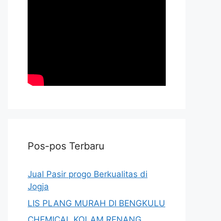
Pos-pos Terbaru
Jual Pasir progo Berkualitas di
Jogja
LIS PLANG MURAH DI BENGKULU
CHEMICAL KOLAM RENANG