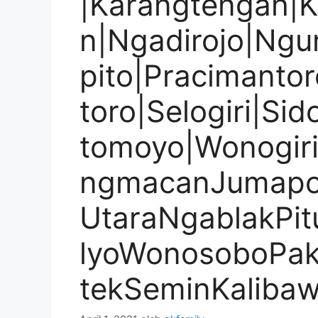
|Karangtengah|
n|Ngadirojo|Ngu
pito|Pracimanto
toro|Selogiri|Si
tomoyo|Wonogir
ngmacanJumapo
UtaraNgablakPi
lyoWonosoboPa
tekSeminKaliba