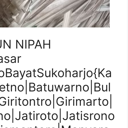
UN NIPAH
asar
oBayatSukoharjo{Ka
retno|Batuwarno|Bul
iritontro|Girimarto|
no|Jatiroto|Jatisrono