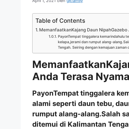
April 1, 2021
oleh
gkfamily
Table of Contents
MemanfaatkanKajang Daun NipahGazebo
PayonTempat tinggalera kemarindahulu ter
kelapa,jerami dan rumput alang-alang.Sal
Tengah. Seiring dengan kemajuan zaman d
MemanfaatkanKaja
Anda Terasa Nyam
PayonTempat tinggalera kem
alami seperti daun tebu, dau
rumput alang-alang.Salah s
ditemui di Kalimantan Teng