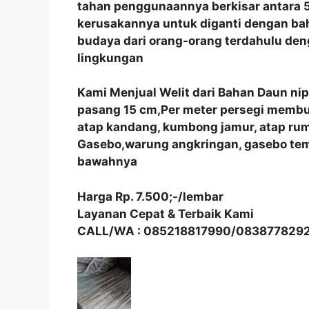
tahan penggunaannya berkisar antara 5
kerusakannya untuk diganti dengan bah
budaya dari orang-orang terdahulu de
lingkungan
Kami Menjual Welit dari Bahan Daun ni
pasang 15 cm,Per meter persegi membutu
atap kandang, kumbong jamur, atap r
Gasebo,warung angkringan, gasebo tem
bawahnya
Harga Rp. 7.500;-/lembar
Layanan Cepat & Terbaik Kami
CALL/WA : 085218817990/083877829