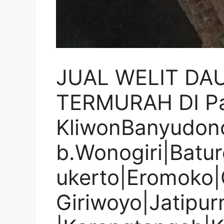
JUAL WELIT DA
TERMURAH DI P
KliwonBanyudon
b.Wonogiri|Batu
ukerto|Eromoko|G
Giriwoyo|Jatipur