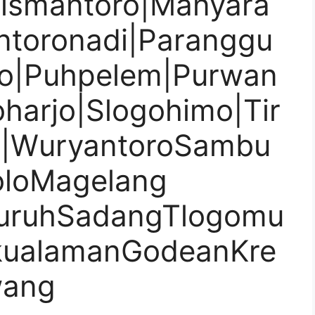
Kismantoro|Manyara
ntoronadi|Paranggu
ro|Puhpelem|Purwan
doharjo|Slogohimo|Tir
i|WuryantoroSambu
loMagelang
turuhSadangTlogomu
kualamanGodeanKre
wang