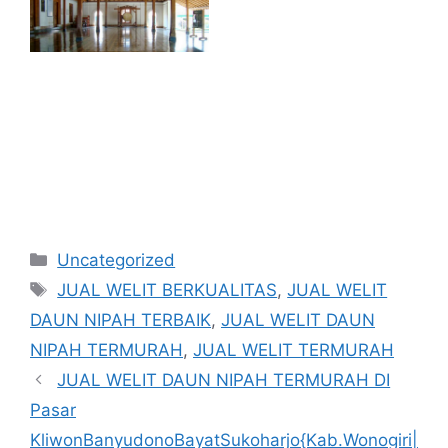
Kategori
Uncategorized
Tag
JUAL WELIT BERKUALITAS
,
JUAL WELIT
DAUN NIPAH TERBAIK
,
JUAL WELIT DAUN
NIPAH TERMURAH
,
JUAL WELIT TERMURAH
JUAL WELIT DAUN NIPAH TERMURAH DI
Pasar
KliwonBanyudonoBayatSukoharjo{Kab.Wonogiri|