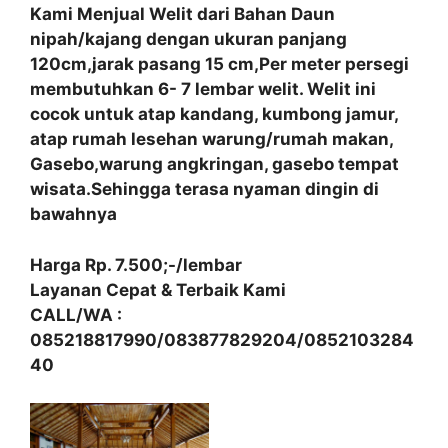
Kami Menjual Welit dari Bahan Daun
nipah/kajang dengan ukuran panjang
120cm,jarak pasang 15 cm,Per meter persegi
membutuhkan 6- 7 lembar welit. Welit ini
cocok untuk atap kandang, kumbong jamur,
atap rumah lesehan warung/rumah makan,
Gasebo,warung angkringan, gasebo tempat
wisata.Sehingga terasa nyaman dingin di
bawahnya
Harga Rp. 7.500;-/lembar
Layanan Cepat & Terbaik Kami
CALL/WA :
085218817990/083877829204/0852103284
40