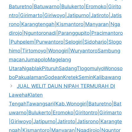
Baturetno|Batuwarno|Bulukerto|Eromoko|Girito
ntro|Girimarto|Giriwoyo|Jatipurno|Jatiroto|Jatis
rono|Karangtengah|Kismantoro|Manyaran|Nga
dirojo|Nguntoronadi|Paranggupito|Pracimantoro
|Puhpelem|Purwantoro|Selogiri|Sidoharjo|Slogo
himo|Tirtomoyo|Wonogiri|WuryantoroSambung
macanJumapoloMagelang
UtaraNgablakPituruhSadangTlogomulyoWonoso
boPakualamanGodeanKretekSeminKalibawang
JUAL WELIT DAUN NIPAH TERMURAH DI
LawehaKlaten
TengahTawangsari{Kab.Wonogiri|Baturetno|Bat
uwarno|Bulukerto|Eromoko|Giritontro|Girimarto
|Giriwoyo|Jatipurno|Jatiroto|Jatisrono|Karangte
ngah|Kismantoro|Manyaran|Ngadirojo|Nguntor