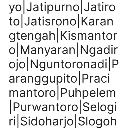
yo|Jatipurno|Jatiro
to|Jatisrono|Karan
gtengah|Kismantor
o|Manyaran|Ngadir
ojo|Nguntoronadi|P
aranggupito|Praci
mantoro|Puhpelem
|Purwantoro|Selogi
ri|Sidoharjo|Slogoh