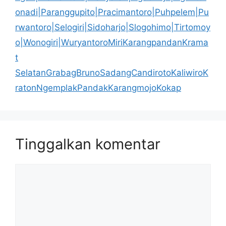
onadi|Paranggupito|Pracimantoro|Puhpelem|Pu
rwantoro|Selogiri|Sidoharjo|Slogohimo|Tirtomoy
o|Wonogiri|WuryantoroMiriKarangpandanKrama
t
SelatanGrabagBrunoSadangCandirotoKaliwiroK
ratonNgemplakPandakKarangmojoKokap
Tinggalkan komentar
Komentar