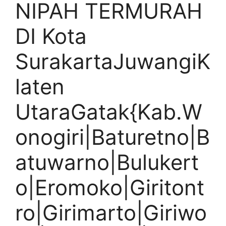
NIPAH TERMURAH
DI Kota
SurakartaJuwangiK
laten
UtaraGatak{Kab.W
onogiri|Baturetno|B
atuwarno|Bulukert
o|Eromoko|Giritont
ro|Girimarto|Giriwo