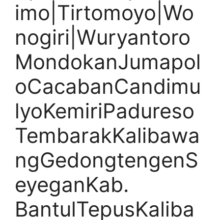
imo|Tirtomoyo|Wo
nogiri|Wuryantoro
MondokanJumapol
oCacabanCandimu
lyoKemiriPadureso
TembarakKalibawa
ngGedongtengenS
eyeganKab.
BantulTepusKaliba