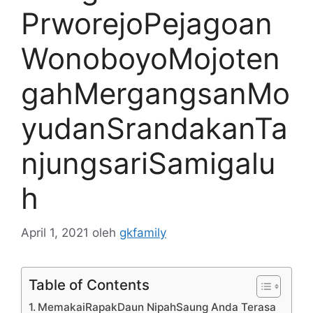
PrworejoPejagoan
WonoboyoMojoten
gahMergangsanMo
yudanSrandakanTa
njungsariSamigalu
h
April 1, 2021
oleh
gkfamily
Table of Contents
MemakaiRapakDaun NipahSaung Anda Terasa