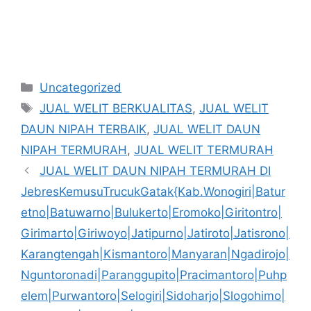
Kategori
Uncategorized
Tag
JUAL WELIT BERKUALITAS
,
JUAL WELIT
DAUN NIPAH TERBAIK
,
JUAL WELIT DAUN
NIPAH TERMURAH
,
JUAL WELIT TERMURAH
JUAL WELIT DAUN NIPAH TERMURAH DI
JebresKemusuTrucukGatak{Kab.Wonogiri|Batur
etno|Batuwarno|Bulukerto|Eromoko|Giritontro|
Girimarto|Giriwoyo|Jatipurno|Jatiroto|Jatisrono|
Karangtengah|Kismantoro|Manyaran|Ngadirojo|
Nguntoronadi|Paranggupito|Pracimantoro|Puhp
elem|Purwantoro|Selogiri|Sidoharjo|Slogohimo|