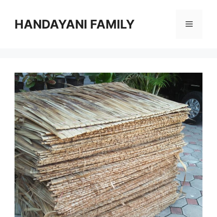
Langsung
ke
HANDAYANI FAMILY
Menu
isi