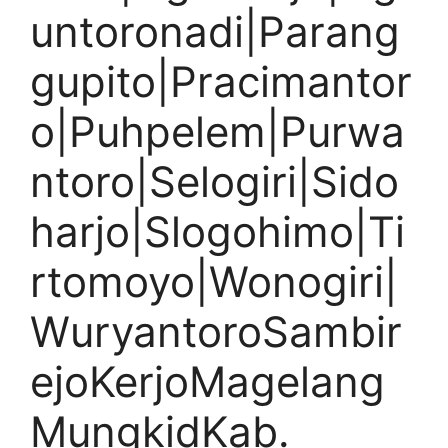
untoronadi|Parang
gupito|Pracimantor
o|Puhpelem|Purwa
ntoro|Selogiri|Sido
harjo|Slogohimo|Ti
rtomoyo|Wonogiri|
WuryantoroSambir
ejoKerjoMagelang
MungkidKab.