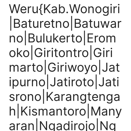
Weru{Kab.Wonogiri
|Baturetno|Batuwar
no|Bulukerto|Erom
oko|Giritontro|Giri
marto|Giriwoyo|Jat
ipurno|Jatiroto|Jati
srono|Karangtenga
h|Kismantoro|Many
aran|Ngadirojo|Ng