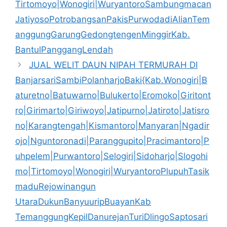
Tirtomoyo|Wonogiri|WuryantoroSambungmacan
JatiyosoPotrobangsanPakisPurwodadiAlianTem
anggungGarungGedongtengenMinggirKab.
BantulPanggangLendah
JUAL WELIT DAUN NIPAH TERMURAH DI
BanjarsariSambiPolanharjoBaki{Kab.Wonogiri|B
aturetno|Batuwarno|Bulukerto|Eromoko|Giritont
ro|Girimarto|Giriwoyo|Jatipurno|Jatiroto|Jatisro
no|Karangtengah|Kismantoro|Manyaran|Ngadir
ojo|Nguntoronadi|Paranggupito|Pracimantoro|P
uhpelem|Purwantoro|Selogiri|Sidoharjo|Slogohi
mo|Tirtomoyo|Wonogiri|WuryantoroPlupuhTasik
maduRejowinangun
UtaraDukunBanyuuripBuayanKab
TemanggungKepilDanurejanTuriDlingoSaptosari