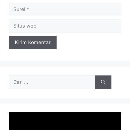
Surel
Situs
web
Cari
untuk: