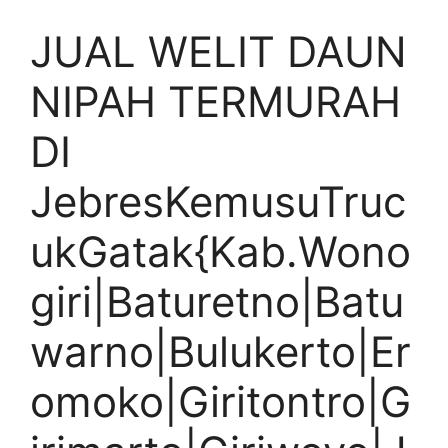
JUAL WELIT DAUN
NIPAH TERMURAH
DI
JebresKemusuTruc
ukGatak{Kab.Wono
giri|Baturetno|Batu
warno|Bulukerto|Er
omoko|Giritontro|G