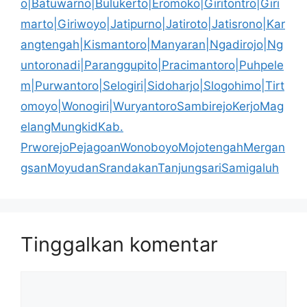
o|Batuwarno|Bulukerto|Eromoko|Giritontro|Giri
marto|Giriwoyo|Jatipurno|Jatiroto|Jatisrono|Kar
angtengah|Kismantoro|Manyaran|Ngadirojo|Ng
untoronadi|Paranggupito|Pracimantoro|Puhpele
m|Purwantoro|Selogiri|Sidoharjo|Slogohimo|Tirt
omoyo|Wonogiri|WuryantoroSambirejoKerjoMag
elangMungkidKab.
PrworejoPejagoanWonoboyoMojotengahMergan
gsanMoyudanSrandakanTanjungsariSamigaluh
Tinggalkan komentar
Komentar