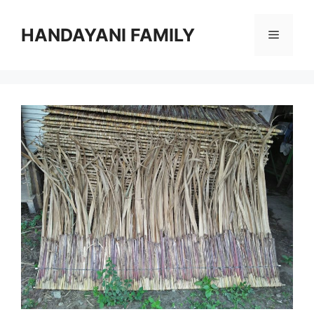
Langsung
ke
HANDAYANI FAMILY
Menu
isi