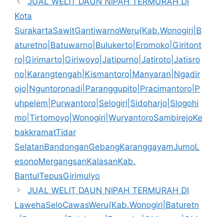
JUAL WELIT DAUN NIPAH TERMURAH DI
Kota
SurakartaSawitGantiwarnoWeru{Kab.Wonogiri|B
aturetno|Batuwarno|Bulukerto|Eromoko|Giritont
ro|Girimarto|Giriwoyo|Jatipurno|Jatiroto|Jatisro
no|Karangtengah|Kismantoro|Manyaran|Ngadir
ojo|Nguntoronadi|Paranggupito|Pracimantoro|P
uhpelem|Purwantoro|Selogiri|Sidoharjo|Slogohi
mo|Tirtomoyo|Wonogiri|WuryantoroSambirejoKe
bakkramatTidar
SelatanBandonganGebangKaranggayamJumoL
esonoMergangsanKalasanKab.
BantulTepusGirimulyo
JUAL WELIT DAUN NIPAH TERMURAH DI
LawehaSeloCawasWeru{Kab.Wonogiri|Baturetn