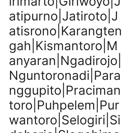
irimarto|Giriwoyo|J
atipurno|Jatiroto|J
atisrono|Karangten
gah|Kismantoro|M
anyaran|Ngadirojo|
Nguntoronadi|Para
nggupito|Praciman
toro|Puhpelem|Pur
wantoro|Selogiri|Si