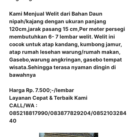
Kami Menjual Welit dari Bahan Daun
nipah/kajang dengan ukuran panjang
120cm,jarak pasang 15 cm,Per meter persegi
membutuhkan 6- 7 lembar welit. Welit ini
cocok untuk atap kandang, kumbong jamur,
atap rumah lesehan warung/rumah makan,
Gasebo,warung angkringan, gasebo tempat
wisata.Sehingga terasa nyaman dingin di
bawahnya
Harga Rp. 7.500;-/lembar
Layanan Cepat & Terbaik Kami
CALL/WA :
085218817990/083877829204/0852103284
40