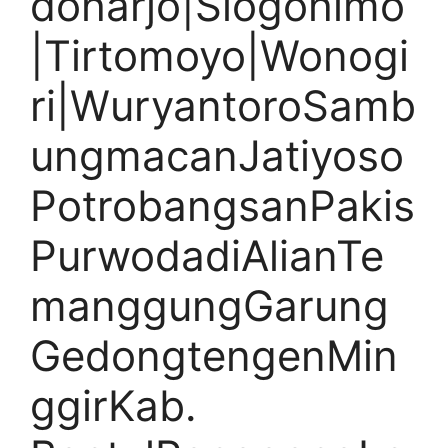
doharjo|Slogohimo
|Tirtomoyo|Wonogi
ri|WuryantoroSamb
ungmacanJatiyoso
PotrobangsanPakis
PurwodadiAlianTe
manggungGarung
GedongtengenMin
ggirKab.