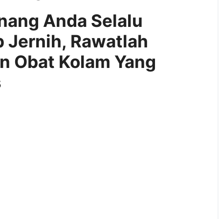
enang Anda Selalu
p Jernih, Rawatlah
an Obat Kolam Yang
s