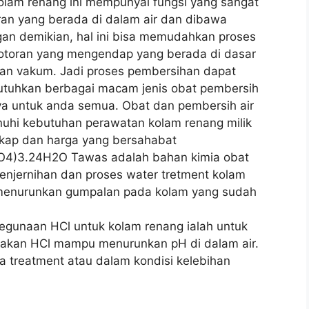
lam renang ini mempunyai fungsi yang sangat
ran yang berada di dalam air dan dibawa
n demikian, hal ini bisa memudahkan proses
otoran yang mengendap yang berada di dasar
an vakum. Jadi proses pembersihan dapat
butuhkan berbagai macam jenis obat pembersih
a untuk anda semua. Obat dan pembersih air
uhi kebutuhan perawatan kolam renang milik
kap dan harga yang bersahabat
SO4)3.24H2O Tawas adalah bahan kimia obat
penjernihan dan proses water tretment kolam
menurunkan gumpalan pada kolam yang sudah
Kegunaan HCl untuk kolam renang ialah untuk
renakan HCl mampu menurunkan pH di dalam air.
ka treatment atau dalam kondisi kelebihan