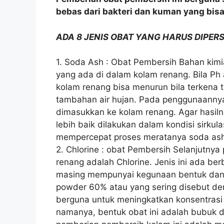
bebas dari bakteri dan kuman yang bi
ADA 8 JENIS OBAT YANG HARUS DIPE
1. Soda Ash : Obat Pembersih Bahan kimi
yang ada di dalam kolam renang. Bila Ph a
kolam renang bisa menurun bila terkena 
tambahan air hujan. Pada penggunaannya,
dimasukkan ke kolam renang. Agar hasil
lebih baik dilakukan dalam kondisi sirkulas
mempercepat proses meratanya soda as
2. Chlorine : obat Pembersih Selanjutny
renang adalah Chlorine. Jenis ini ada be
masing mempunyai kegunaan bentuk dan ti
powder 60% atau yang sering disebut den
berguna untuk meningkatkan konsentrasi 
namanya, bentuk obat ini adalah bubuk 