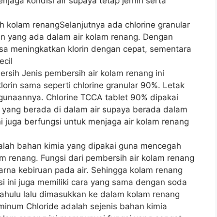
jaga kondisi air supaya tetap jernih serta
h kolam renangSelanjutnya ada chlorine granular
n yang ada dalam air kolam renang. Dengan
 bisa meningkatkan klorin dengan cepat, sementara
ecil
rsih Jenis pembersih air kolam renang ini
lorin sama seperti chlorine granular 90%. Letak
gunaannya. Chlorine TCCA tablet 90% dipakai
 yang berada di dalam air supaya berada dalam
 ini juga berfungsi untuk menjaga air kolam renang
adalah bahan kimia yang dipakai guna mencegah
m renang. Fungsi dari pembersih air kolam renang
arna kebiruan pada air. Sehingga kolam renang
ssi ini juga memiliki cara yang sama dengan soda
dahulu lalu dimasukkan ke dalam kolam renang
uminum Chloride adalah sejenis bahan kimia