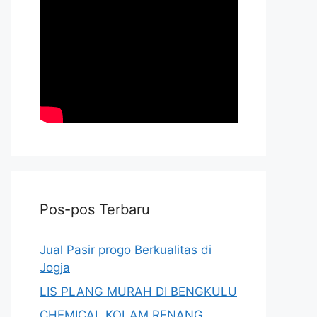
Pos-pos Terbaru
Jual Pasir progo Berkualitas di
Jogja
LIS PLANG MURAH DI BENGKULU
CHEMICAL KOLAM RENANG