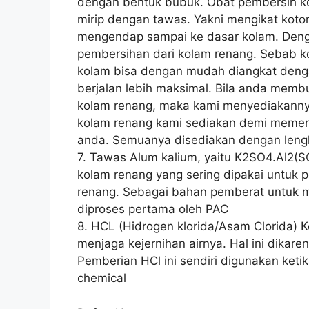
dengan bentuk bubuk. Obat pembersih ko
mirip dengan tawas. Yakni mengikat koto
mengendap sampai ke dasar kolam. Denga
pembersihan dari kolam renang. Sebab k
kolam bisa dengan mudah diangkat deng
berjalan lebih maksimal. Bila anda mem
kolam renang, maka kami menyediakanny
kolam renang kami sediakan demi memen
anda. Semuanya disediakan dengan leng
7. Tawas Alum kalium, yaitu K2SO4.Al2(
kolam renang yang sering dipakai untuk 
renang. Sebagai bahan pemberat untuk 
diproses pertama oleh PAC
8. HCL (Hidrogen klorida/Asam Clorida) 
menjaga kejernihan airnya. Hal ini dika
Pemberian HCl ini sendiri digunakan keti
chemical