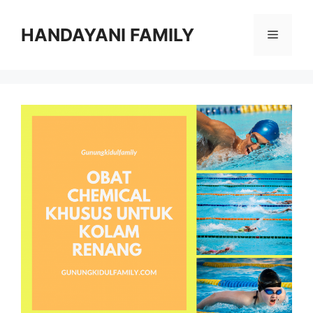
Langsung
ke
HANDAYANI FAMILY
Menu
isi