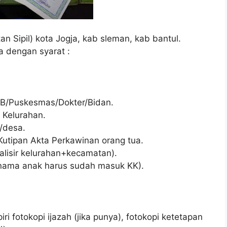
 Sipil) kota Jogja, kab sleman, kab bantul.
ja dengan syarat :
RB/Puskesmas/Dokter/Bidan.
i Kelurahan.
n/desa.
/Kutipan Akta Perkawinan orang tua.
galisir kelurahan+kecamatan).
 : nama anak harus sudah masuk KK).
ri fotokopi ijazah (jika punya), fotokopi ketetapan