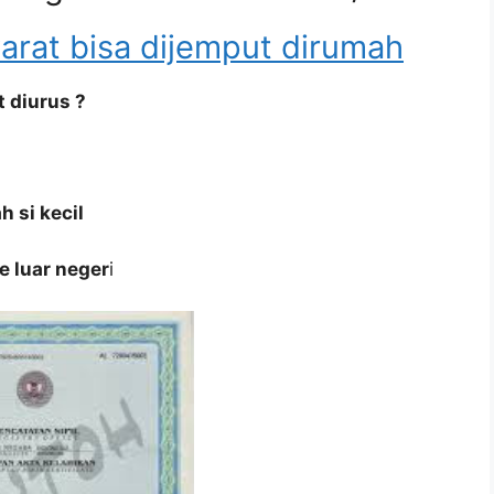
arat bisa dijemput dirumah
t diurus ?
h si kecil
 luar neger
i