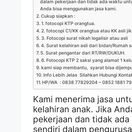
dalam pekerjaan dan tidak ada waktu unt
Anda bisa menggunakan jasa kami.
Cukup siapkan :
1. fotocopi KTP orangtua.
2. fotocopi C1/KK orangtua atau KK asli 
3. Fotocopi surat nikah legalisir atau asli
4. Surat kelahiran asli dari bidan/Rumah s
5. Surat pengantar dari RT/RW/DUKUH.
6. Fotocopi KTP 2 saksi yang alamat 1 kel
kami siap membantu, syarat bisa dijemp
Info Lebih Jelas Silahkan Hubungi Konta
HP/WA : 0838 77829204 – 0852 1881 7
Kami menerima jasa unt
kelahiran anak. Jika And
pekerjaan dan tidak ad
sendiri dalam pengurusa