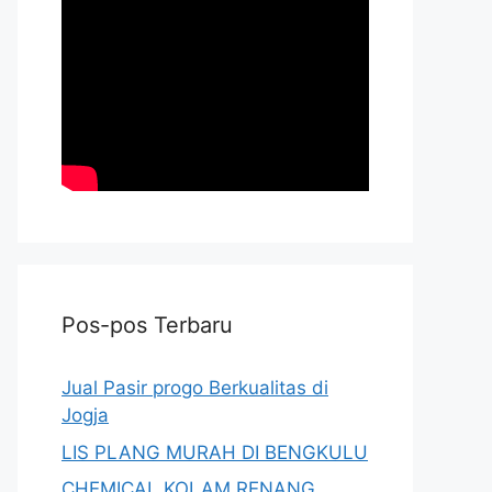
Pos-pos Terbaru
Jual Pasir progo Berkualitas di
Jogja
LIS PLANG MURAH DI BENGKULU
CHEMICAL KOLAM RENANG