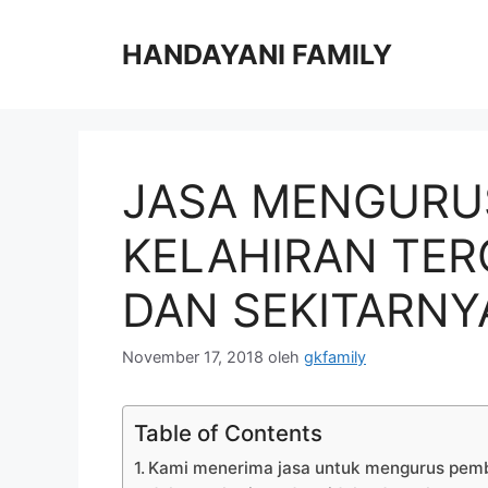
Langsung
ke
HANDAYANI FAMILY
isi
JASA MENGURU
KELAHIRAN TER
DAN SEKITARNY
November 17, 2018
oleh
gkfamily
Table of Contents
Kami menerima jasa untuk mengurus pembua