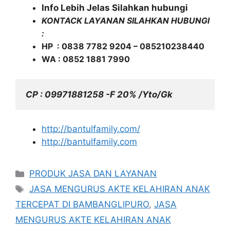
Info Lebih Jelas Silahkan hubungi
KONTACK LAYANAN SILAHKAN HUBUNGI
:
HP : 0838 7782 9204 – 085210238440
WA : 0852 1881 7990
CP : 09971881258 -F 20% /Yto/Gk
http://bantulfamily.com/
http://bantulfamily.com
Kategori
PRODUK JASA DAN LAYANAN
Tag
JASA MENGURUS AKTE KELAHIRAN ANAK
TERCEPAT DI BAMBANGLIPURO
,
JASA
MENGURUS AKTE KELAHIRAN ANAK