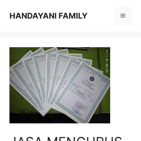
Langsung
ke
HANDAYANI FAMILY
Menu
isi