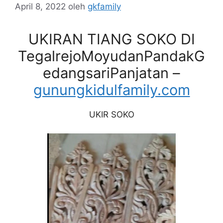
April 8, 2022
oleh
gkfamily
UKIRAN TIANG SOKO DI
TegalrejoMoyudanPandakG
edangsariPanjatan –
gunungkidulfamily.com
UKIR SOKO