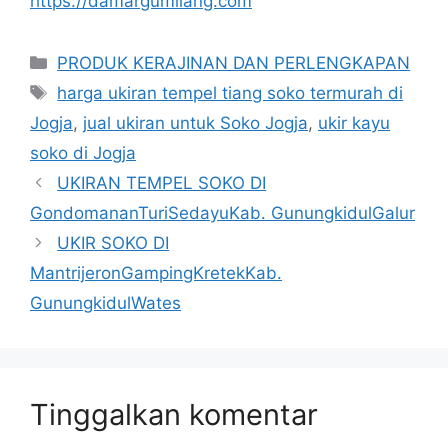
https://damargumilang.com
Kategori
PRODUK KERAJINAN DAN PERLENGKAPAN
Tag
harga ukiran tempel tiang soko termurah di
Jogja
,
jual ukiran untuk Soko Jogja
,
ukir kayu
soko di Jogja
UKIRAN TEMPEL SOKO DI
GondomananTuriSedayuKab. GunungkidulGalur
UKIR SOKO DI
MantrijeronGampingKretekKab.
GunungkidulWates
Tinggalkan komentar