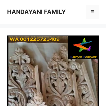
Langsung
ke
HANDAYANI FAMILY
Menu
isi