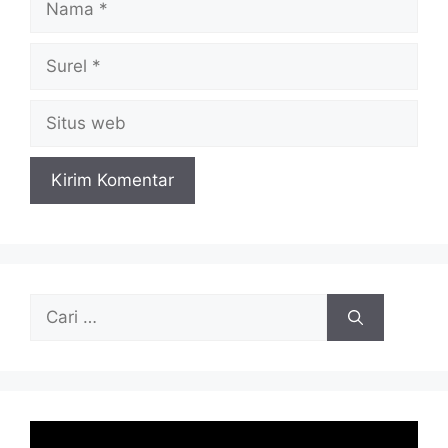
Surel
Situs
web
Cari
untuk: