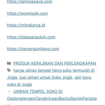
https://jammasjaya.com
https://wowtopik.com
https://mitrakarya.id
https://delapanpuluh.com
https://damargumilang.com
Kategori
PRODUK KERAJINAN DAN PERLENGKAPAN
Tag
harga ukiran tempel tiang soko termurah di
Jogja
,
jual ukiran untuk Soko Jogja
,
ukir kayu
soko di Jogja
UKIRAN TEMPEL SOKO DI
GedongtengenCangkringanBantulSeminPanjata