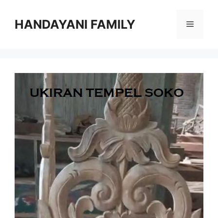
Langsung
ke
HANDAYANI FAMILY
Menu
isi