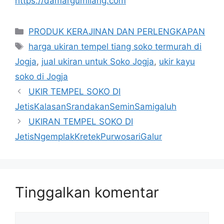
https://damargumilang.com
Kategori
PRODUK KERAJINAN DAN PERLENGKAPAN
Tag
harga ukiran tempel tiang soko termurah di
Jogja
,
jual ukiran untuk Soko Jogja
,
ukir kayu
soko di Jogja
UKIR TEMPEL SOKO DI
JetisKalasanSrandakanSeminSamigaluh
UKIRAN TEMPEL SOKO DI
JetisNgemplakKretekPurwosariGalur
Tinggalkan komentar
Komentar